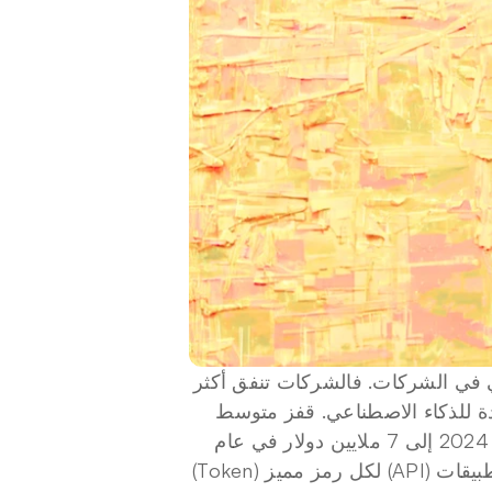
خلال العام الماضي، حدث أمر غريب في ميزانيات الذكاء الاصطناعي في الشركات. فالشركات تنفق أكثر 
بكثير على الذكاء الاصطناعي، حتى مع استمرار انخفاض تكلفة الوحدة للذكاء الاصطناعي. قفز متوسط 
إنفاق الشركات على الذكاء الاصطناعي من 1.2 مليون دولار في عام 2024 إلى 7 ملايين دولار في عام 
2026، بزيادة قدرها 483%، بينما انخفضت أسعار واجهة برمجة التطبيقات (API) لكل رمز مميز (Token) 