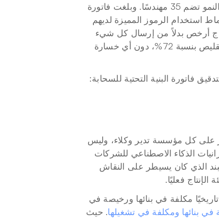
ونظر التدقيق نفسه في شركة برمجيات كخدمة (SaaS) في مرحلة النمو تضم 35 مهندسًا. وبلغت فاتورة 
استدلال الوكلاء الإجمالية لديهم 87,000 دولار شهريًا. وبعد تدقيق أنماط استخدام الرموز المميزة لديهم 
، بتوجيه المهام الفرعية الأبسط إلى نماذج أرخص بدلاً من إرسال كل شيء 
عبر النموذج الأغلى، خفضوا الفاتورة إلى 24,000 دولار شهريًا. أي تقليص بنسبة 72%، دون أي خسارة 
ق فاتورة البنية التحتية للسحابة:
هناك تحول هيكلي أكبر يحدث في خلفية قصة Anthropic، وهو يؤثر على كل مؤسسة تدير وكلاء، وليس 
فقط مستخدمي Claude. في عام 2023، ذهب حوالي 40% من ميزانيات الذكاء الاصطناعي للشركات 
إلى الاستدلال. واليوم يبلغ هذا الرقم 85%. وتكاليف التدريب، وهو البند الذي كان يسيطر على النقاش 
لإنتاج فعليًا.
وهذا يعكس نموذج تكلفة البرمجيات التقليدي. فقد كانت البرمجيات تاريخيًا مكلفة في بنائها ورخيصة في 
في بنائها ومكلفة في تشغيلها
. حيث 