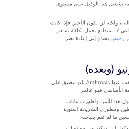
يمكن للمطور بناء نموذج أولي لوكيل في فترة ما بعد الظهيرة. وتكلفة تشغيل هذا الوكيل على مستوى 
ويُعد تصحيح Anthropic هو الإشارة الأكثر وضوحًا لهذا التحول حتى الآن، ولكنه لن يكون الأخير. فإذا كانت 
الشركة الأكثر ارتباطًا بالوصول السهل للمطورين إلى الذكاء الاصطناعي لا تستطيع تحمل تكلفة تسعير 
سعر رخيص
 يحتاج إلى إعادة نظر 
سواء كنت تستخدم Claude أم لا، فإن المفاهيم الاقتصادية التي كشفت عنها Anthropic للتو تنطبق على 
 لا تملك معظم الفرق أي رؤية حول هذا الأمر. وأظهرت بيانات 
LeanOps تباينًا في التكلفة بمقدار 3.4 ضعفًا بين المطورين المتوسطين ومطوري الشريحة المئوية 
ين ما لم تقم بقياسه.
 لا يحتاج كل إجراء يقوم به الوكيل إلى تفكير من مستويات 