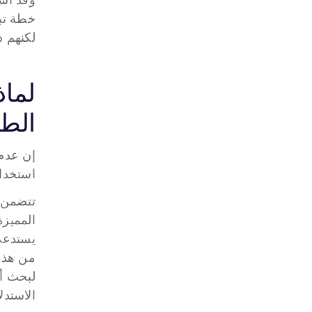
لكنهم دفعوا 800 دولار فقط. وهذا النوع من الفجوات لا يص
الطر
استخدام
لبحث أج
الاستدل