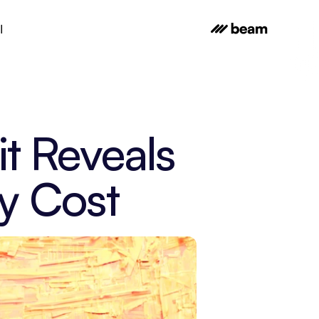
ا
t Reveals 
y Cost