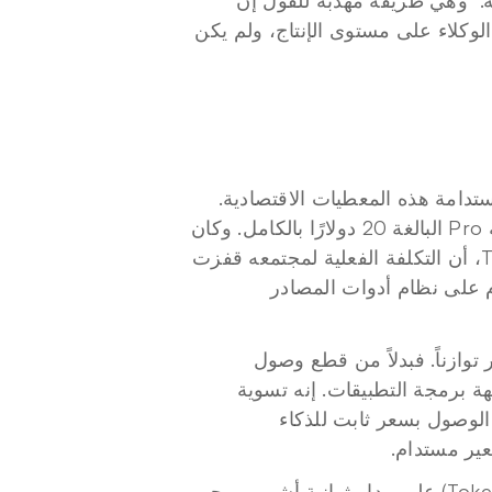
اشتراكاتنا لتناسب أنماط استخدام هذه الأدوات التابعة لجهات خارجية." وهي طريقة مهذبة للقول إن 
نموذج السعر الثابت لم يكن مخصصًا على الإطلاق لدعم أعباء عمل الوكلاء على مستوى الإنتاج، ولم يكن 
يروي المخطط الزمني قصة شركة أدركت على مراحل مدى عدم استدامة هذه المعطيات الاقتصادية. 
ففي أبريل، أزالت Anthropic لفترة وجيزة Claude Code من خطة Pro البالغة 20 دولارًا بالكامل. وكان 
، مبتكر T3 Code، أن التكلفة الفعلية لمجتمعه قفزت 
بمقدار 25 ضعفًا بين عشية وضحاها، ووصف هذه الخطوة بأنها هجوم على نظام أدوات المصادر 
وكان تقسيم فئات الرصيد الذي أُعلن عنه في مايو هو التصحيح الأكثر توازناً. فبدلاً من قطع وصول 
الوكلاء، حددته Anthropic بمبلغ دولاري يعكس الأسعار الفعلية لواجهة برمجة التطبيقات. إنه تسوية 
معقولة، لكنه يطرح أيضًا حقيقة كانت الصناعة تتهرب منها: وهي أن الوصول بسعر ثابت للذكاء 
ير مستدام.
وقد استهلك أحد المستخدمين الموثقين 10 مليارات رموز مميزة (Tokens) على مدار ثمانية أشهر بموجب 