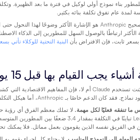
 لمدة عام تفوق تكلفة بنائه بكثير.
 بسعر ثابت، فإن الافتراض بأن 
البنية التحتية للوكلاء تأتي ب
أشياء يجب القيام بها قبل 15 يونيو (وبعده)
فقد كان الدعم خاصًا بـ Anthropic، أما هيكل التكلفة الأساسي فهو عالمي.
ِس ما تنفقه فعليًا لكل مهمة.
 في الفريق نفسه الذين يقومون بعمل مماثل. فلا يمكنك تحس
 وجه المهام إلى النموذج المناسب.