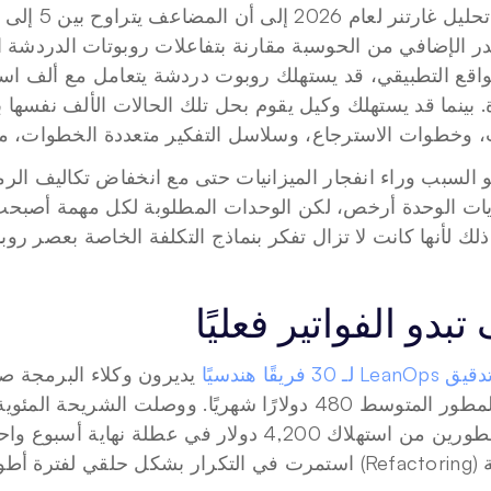
 وخطوات الاسترجاع، وسلاسل التفكير متعددة الخطوات، من 15X إلى X
ك لأنها كانت لا تزال تفكر بنماذج التكلفة الخاصة بعصر روب
تبدو الفواتير فعليًا
قيق LeanOps لـ 30 فريقًا هندسيًا
ل مما توقعه أي شخص.