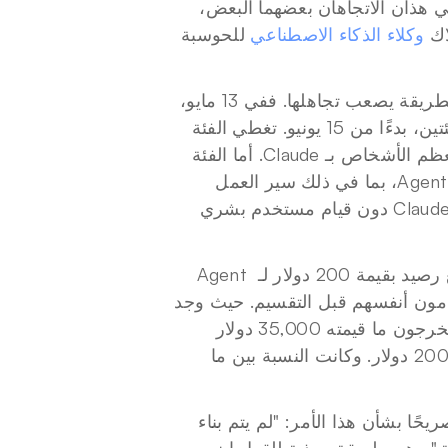
بمقدار 280 ضعفًا تقريبًا خلال الفترة نفسها. في العادة، يجب أن يلغي هذان الاتجاهان بعضهما البعض، 
ك 
وكلاء الذكاء الاصطناعي
 للحوسبة 
لقد جعلت شركة Anthropic هذه المعادلة الرياضية واضحة للعيان بطريقة يصعب تجاهلها. ففي 13 مايو، 
أعلنت الشركة أنها ستقسم نظام الفوترة الخاص بالاشتراكات إلى فئتين، بدءًا من 15 يونيو. تغطي الفئة 
الأولى المحادثات التفاعلية، وهي نوع الحوار المتبادل الذي يربطه معظم الأشخاص بـ Claude. أما الفئة 
الأخرى، وهي مخصص رصيد جديد ومنفصل، فتغطي استخدام Agent SDK، بما في ذلك سير العمل 
المؤتمت، وأدوات البرمجة التابعة لجهات خارجية، وأي شيء يشغل Claude دون قيام مستخدم بشري 
إن خطة Max 20x، التي يبلغ سعرها 200 دولار شهريًا، تأتي الآن مع رصيد بقيمة 200 دولار لـ Agent 
 أن كبار مستخدمي Sonnet كانوا يستخرجون ما قيمته 35,000 دولار 
شهريًا من قيمة معادلة لواجهة برمجة التطبيقات من اشتراك بقيمة 200 دولار. وكانت النسبة بين ما 
وكان بوريس شيرني، رئيس قسم Claude Code في Anthropic، صريحًا بشأن هذا الأمر: "لم يتم بناء 