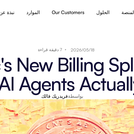
لمنصة
الحلول
Our Customers
الموارد
نبذة عن
7 دقيقة قراءة
18‏/05‏/2026
s New Billing Spli
AI Agents Actuall
بواسطة
فريدريك فالك