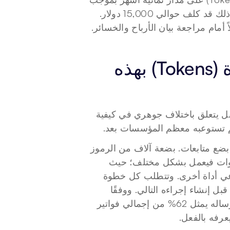
خطة تبلغ 100 دولار شهريًا. وبأسعار واجهة برمجة التطبيقات، لكان ذلك قد كلف حوالي 15,000 دولار. 
لماذا يستهلك الوكلاء الرموز المميزة (Tokens) بهذه 
إن عدم التوافق في التسعير لا يتعلق حقًا بنموذج عمل Anthropic. بل يتعلق باختلاف جوهري في كيفية 
لم تستوعبه معظم المؤسسات بعد.
تتضمن محادثة روبوت الدردشة النموذجية مطالبة، واستجابة، وربما بضع متابعات. بضعة آلاف من الرموز 
المميزة، ذهابًا وإيابًا. أما الوكيل الذي يعمل على مهمة متعددة الخطوات فيعمل بشكل مختلف؛ حيث 
يستدعي أداة، ويقرأ النتيجة، ثم يقرر ما يجب فعله بعد ذلك، ويستدعي أداة أخرى. وتتطلب كل خطوة 
من هذه الخطوات من النموذج إعادة معالجة تاريخ المحادثة بالكامل قبل إنشاء إجراءه التالي. ووفقًا 
، فإن السياق المعاد إرساله يمثل 62% من إجمالي فواتير 
عرفه بالفعل.