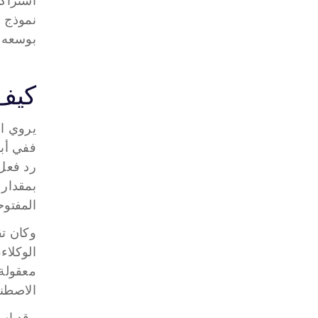
بوسعه ا
كيف وصلت
رد فعل 
المفتوحة. وتراجعت c
الاصطن