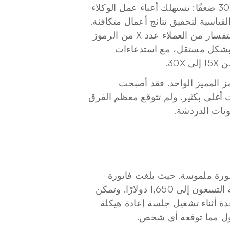
ويشير تحليل غارتنر لعام 2026 إلى أن المضاعف يتراوح بين 5 إلى 30 ضعفًا: تستهلك أعباء عمل الوكلاء 
هذا القدر الإضافي من الحوسبة مقارنة بتفاعلات روبوتات الدردشة القياسية لتحقيق نتائج أعمال متكافئة. 
وفي الواقع التطبيقي، قد يستهلك روبوت دردشة يتعامل مع ألف استفسار من العملاء عدد X من الرموز 
المميزة. بينما قد يستهلك وكيل يقوم بحل تلك الحالات الألف نفسها بشكل مستقل، مع استدعاءات 
30.
وهذا هو السبب وراء انفجار الميزانيات حتى مع انخفاض تكاليف الرمز المميز الواحد. فقد أصبحت 
اقتصاديات الوحدة أرخص، لكن الوحدات المطلوبة لكل مهمة أصبحت أغلى بكثير. ولم تتوقع معظم الفرق 
وتات الدردشة.
 يديرون وكلاء البرمجة صورة ملموسة. حيث بلغت فاتورة 
وكيل المطور المتوسط 480 دولارًا شهريًا. ووصلت الشريحة المئوية التسعون إلى 1,650 دولارًا. وتمكن 
أحد المطورين من استهلاك 4,200 دولار في عطلة نهاية أسبوع واحدة أثناء تشغيل جلسة إعادة هيكلة 