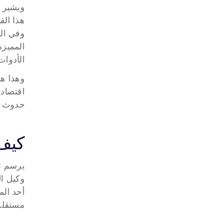
الأدوات،
حدوث ذل
كيف 
يرسم 
تد
مستقلة (Refactoring) استمرت في التكرار بشكل حلقي لفترة أطو