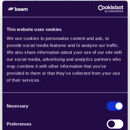
proceso define las reglas de reintento, escalada, 
privacidad y reversión antes del lanzamiento.
Resultados y criterios de parada
El flujo de trabajo finaliza tras la última acción aprobada: 
This website uses cookies
guardar o exportar el documento contractual para su 
We use cookies to personalise content and ads, to
posterior aprobación. A continuación, registra el 
provide social media features and to analyse our traffic.
resultado validado en el sistema de registro autorizado, 
We also share information about your use of our site with
archiva el desenlace y notifica al responsable 
our social media, advertising and analytics partners who
correspondiente en caso de requerirse un seguimiento.
may combine it with other information that you’ve
Agentes de Beam participantes
provided to them or that they’ve collected from your use
of their services.
Consent
Necessary
Selection
AGENTE DE BEAM
Agente IA de 
Preferences
gestión de contratos