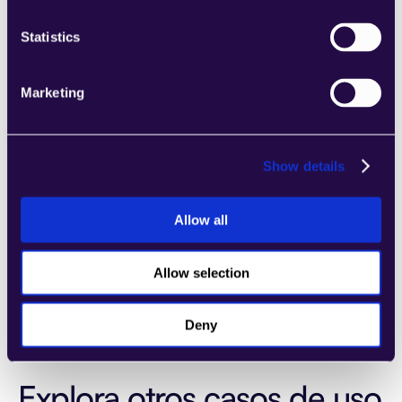
FLUJOS DE TRABAJO
Redacción de contratos
Statistics
Marketing
Crear agente
Show details
Categoría
Legal y Cumplimiento
,
Recursos humanos y contratación
,
Allow all
Construido por
Rayo.ai
Allow selection
Deny
Explora otros casos de uso