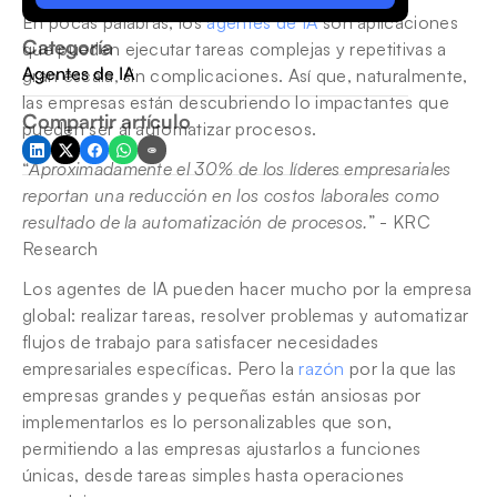
En pocas palabras, los 
agentes de IA
 son aplicaciones 
Categoría
que pueden ejecutar tareas complejas y repetitivas a 
Agentes de IA
gran escala, sin complicaciones. Así que, naturalmente, 
las empresas están descubriendo lo impactantes que 
Compartir artículo
pueden ser al automatizar procesos.
“
Aproximadamente el 30% de los líderes empresariales 
reportan una reducción en los costos laborales como 
resultado de la automatización de procesos.
” - KRC 
Research
Los agentes de IA pueden hacer mucho por la empresa 
global: realizar tareas, resolver problemas y automatizar 
flujos de trabajo para satisfacer necesidades 
empresariales específicas. Pero la 
razón
 por la que las 
empresas grandes y pequeñas están ansiosas por 
implementarlos es lo personalizables que son, 
permitiendo a las empresas ajustarlos a funciones 
únicas, desde tareas simples hasta operaciones 