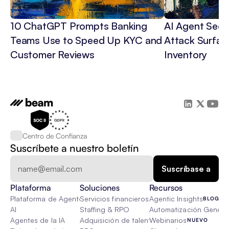
10 ChatGPT Prompts Banking 
AI Agent Secur
Teams Use to Speed Up KYC and 
Attack Surface
Customer Reviews
Inventory
Centro de Confianza
Suscríbete a nuestro boletín
Plataforma
Soluciones
Recursos
Plataforma de Agente de IA
Servicios financieros
Agentic Insights
BLOG
AI
Staffing & RPO
Automatización Genétic
Agentes de la IA
Adquisición de talento
Webinarios
NUEVO