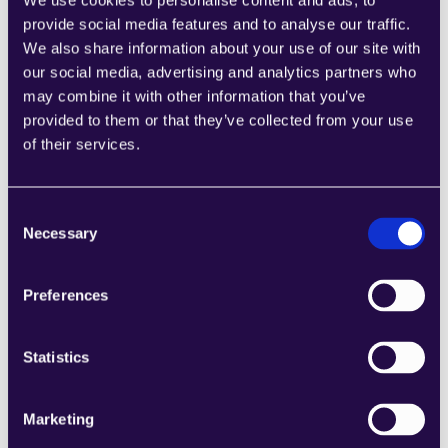
We use cookies to personalise content and ads, to
ayudan a las empresas a cumplir con los requisitos 
provide social media features and to analyse our traffic.
regulatorios.
We also share information about your use of our site with
El seguimiento automatizado de inventario previene 
our social media, advertising and analytics partners who
la escasez de stock y el exceso de inventario.
may combine it with other information that you’ve
La automatización financiera asegura reportes y 
provided to them or that they’ve collected from your use
previsión precisos.
of their services.
Hecho clave:
 Las empresas que dependen de 
automatización personalizada
 para el procesamiento 
de datos experimentan mayor consistencia y menos 
Consent
errores costosos.
Necessary
Selection
4. Mejorar la Toma de Decisiones con Agentes AI
La automatización va más allá de la eficiencia: también 
Preferences
permite la toma de decisiones basada en datos. 
Agentes AI
 analizan grandes volúmenes de datos en 
Statistics
tiempo real, proporcionando información valiosa que 
ayuda a las empresas a tomar decisiones informadas.
Marketing
Agentes AI en acción: