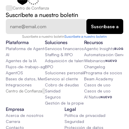
Centro de Confianza
Suscríbete a nuestro boletín
Suscríbete a nuestro boletín
Suscríbete a nuestro boletín
Plataforma
Soluciones
Recursos
Plataforma de Agente de IA
Servicios financieros
Agentic Insights
BLOG
AI
Staffing & RPO
Automatización Genétic
Agentes de la IA
Adquisición de talento
Webinarios
NUEVO
Flujos-de-trabajo-agenticos
BPO
Changelog
AgentOS
Soluciones personalizadas de IA
Programa de socios
Bases de datos, Memoria & Trapo
Servicio al cliente
Beam Academy
Integraciones
Cobro de deudas
Casos de uso
Centro de Confianza
Sanidad
Casos de uso
Seguros
AI Native
NUEVO
Gestión de la propiedad
Empresa
Legal
Acerca de nosotros
Política de privacidad
Carrera
Seguridad
Contacto
Protección de datos