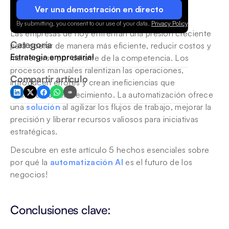
Ver una demostración en directo
By submitting, you consent to our use of your data.
Privacy Policy
.
Las empresas de hoy enfrentan una presión creciente 
Categoría
para operar de manera más eficiente, reducir costos y 
Estrategia empresarial
mantenerse por delante de la competencia. Los 
procesos manuales ralentizan las operaciones, 
Compartir artículo
introducen errores y crean ineficiencias que 
obstaculizan el crecimiento. La automatización ofrece 
una 
solución
 al agilizar los flujos de trabajo, mejorar la 
precisión y liberar recursos valiosos para iniciativas 
estratégicas.
Descubre en este artículo 5 hechos esenciales sobre 
por qué la 
automatización AI
 es el futuro de los 
negocios!
Conclusiones clave: