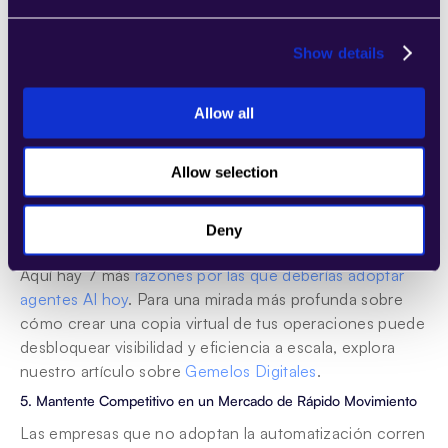
Agentes AI de marketing 
identifican tendencias 
Show details
de clientes
 y optimizan campañas.
Herramientas de automatización de RRHH agilizan el 
reclutamiento y 
la adquisición de talento
.
Allow all
Sistemas de análisis predictivo pronostican 
tendencias de mercado y 
riesgos empresariales
.
Allow selection
Hecho clave:
 La automatización impulsada por AI 
otorga a las empresas una ventaja competitiva al 
Deny
mejorar la toma de decisiones estratégicas.
Aquí hay 7 más 
razones por las que deberías adoptar 
agentes AI hoy
. Para una mirada más profunda sobre 
cómo crear una copia virtual de tus operaciones puede 
desbloquear visibilidad y eficiencia a escala, explora 
nuestro artículo sobre 
Gemelos Digitales
.
5. Mantente Competitivo en un Mercado de Rápido Movimiento
Las empresas que no adoptan la automatización corren 