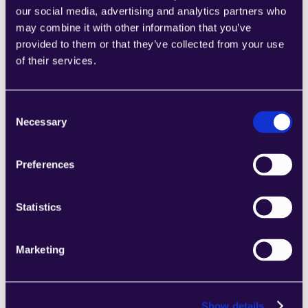
our social media, advertising and analytics partners who
SUBSCRIPTION & RENEWAL MANAGEMENT
may combine it with other information that you’ve
provided to them or that they’ve collected from your use
of their services.
التسويق
Consent
إدارة برنامج الولاء
Necessary
Selection
Loyalty Program Management uses agents to 
validate inputs, execute steps, escalate 
exceptions for human review, and record results 
Preferences
in systems.
Statistics
INVENTORY & CATALOG MANAGEMENT
Marketing
Show details