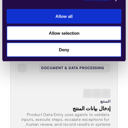
المنتج
إدخال الكتالوج
Allow all
Catalog Entry uses agents to validate inputs, 
execute steps, escalate exceptions for human 
review, and record results in systems.
Allow selection
Deny
DOCUMENT & DATA PROCESSING
المنتج
إدخال بيانات المنتج
Product Data Entry uses agents to validate 
inputs, execute steps, escalate exceptions for 
human review, and record results in systems.