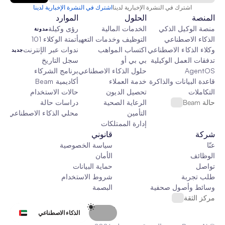
اشترك في النشرة الإخبارية لدينا
اشترك في النشرة الإخبارية لدينا
المنصة
الحلول
الموارد
منصة الوكيل الذكي
الخدمات المالية
رؤى وكيلة
مدونة
الذكاء الاصطناعي
التوظيف وخدمات التعهيد الخارجي
أتمتة الوكلاء 101
وكلاء الذكاء الاصطناعي
اكتساب المواهب
ندوات عبر الإنترنت
جديد
تدفقات العمل الوكيلية
بي بي أو
سجل التاريخ
AgentOS
حلول الذكاء الاصطناعي المخصصة
برنامج الشركاء
قاعدة البيانات والذاكرة والقماش
خدمة العملاء
أكاديمية Beam
التكاملات
تحصيل الديون
حالات الاستخدام
حالة Beam
الرعاية الصحية
دراسات حالة
التأمين
محلي الذكاء الاصطناعي
جدي
إدارة الممتلكات
شركة
قانوني
عنّا
سياسة الخصوصية
الوظائف
الأمان
تواصل
حماية البيانات
طلب تجربة
شروط الاستخدام
وسائط وأصول صحفية
البصمة
مركز الثقة
Select Language
الذكاء الاصطناعي