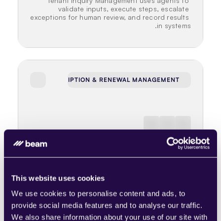
Tenant Inquiry Management uses agents to 
validate inputs, execute steps, escalate 
exceptions for human review, and record results 
in systems.
SUBSCRIPTION & RENEWAL MANAGEMENT
المالية والمحاسبة
إدارة التجديد
Renewal Management uses agents to validate 
inputs, execute steps, escalate exceptions for 
human review, and record results in systems.
This website uses cookies
We use cookies to personalise content and ads, to
provide social media features and to analyse our traffic.
We also share information about your use of our site with