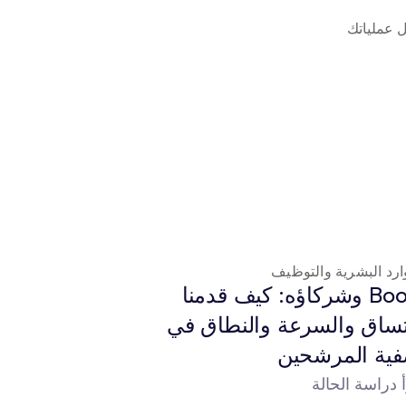
 واكتشف كيف يمكن لوكلاء Beam AI تحويل عملياتك 
ارد البشرية والتوظيف
العقارات والممتلك
Booth وشركاؤه: كيف قدمنا 
الاتساق والسرعة والنطاق في 
ية المرشحين
باستخدام وكلاء  AI
 دراسة الحالة
اقرأ دراسة الحالة