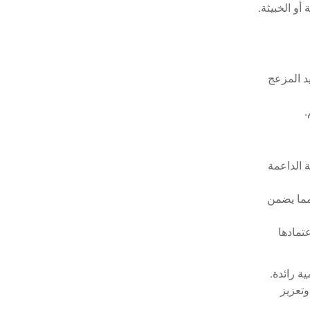
أو الخبيثة.
 قام الوكيل بتصنيف كل رسالة بناءً على الفئات المحددة مسبقاً وحدد البريد المزعج 
.
 تم التخلص إلى حد كبير من المهمة الروتينية لمعالجة آلاف الرسائل الإلكترونية الداعمة 
 حل الذكاء الاصطناعي سرّع بشكل كبير عملية توجيه الرسائل الإلكترونية، مما يضمن 
 من خلال أتمتة عملية إدارة البريد الإلكتروني، تمكنت الشركة من تقليل اعتمادها 
لقد حول حل Beam AI الداعم عبر البريد الإلكتروني العمليات التشغيلية للدعم لدى عميلنا، وهو شركة كيميائية عالمية رائدة. 
من خلال أتمتة المهام المتكررة، وتحسين أوقات الاستجابة، وخفض التكاليف، يتيح حلنا للشركات تحسين العمليات، وتعزيز 