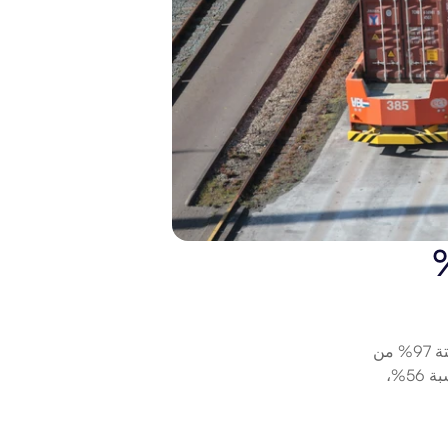
استبدال BPO بوكلاء AI لخفض التكاليف بنسبة 63% 
قامت وكلاء AI من Beam بالدمج في سير عمل الدعم عبر البريد الإلكتروني لشركة كيميائية رائدة، مما أدى إلى أتمتة 97% من 
مهام تصنيف البريد الإلكتروني والكشف عن البريد المزعج وتوجيه الرسائل. أدى ذلك إلى تقليل أوقات الاستجابة بنسبة 56%، 