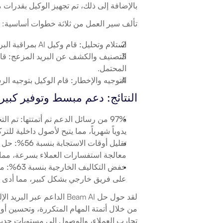
بالإضافة إلى ذلك، تم تجهيز الوكيل بقدرات م
تألف سير العمل من ثلاثة خطوات أساسية:
استلام وتحليل:
 قام وكيل AI بمراقبة البريد المشترك باستمرار للبحث عن رسائل جديدة.
التصنيف والكشف عن البريد المزعج:
المحتمل.
التوجيه والإخطار:
 قام الوكيل بتوجيه ال
النتائج: دعم مبسط وتوفير كبير مع
97% من رسائل الدعم تم أتمتتها:
يدوياً شهرياً، مما يتيح لأصول داخلية للت
تقليل أوقات الاستجابة بنسبة 56%:
معالجة استفسارات العملاء بسرعة، مما 
خفض التكاليف الخارجية بنسبة 63%:
على فريق خارجي بشكل كبير، مما أدى إل
تجارب العملاء، والوصول إلى مستويات جديد