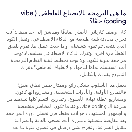
ما هي البرمجة بالانطباع العاطفي (vibe 
coding) حقًا؟
كان وصف كارباثي الأصلي صادقًا ومباشرًا إلى حد مذهل: أنت 
تجري محادثة بلغة طبيعية مع الذكاء الاصطناعي، وتقبل الكود 
الذي ينتجه، ثم تقوم بتشغيله، وإذا حدث عطل ما، تقوم بلصق 
الخطأ مرة أخرى وتترك الذكاء الاصطناعي يصلحه. لا توجد 
مراجعة يدوية للكود، ولا يوجد تخطيط لبنية النظام البرمجية. 
أنت "تستسلم تمامًا للأجواء والانطباع العاطفي" وتترك 
النموذج يقودك بالكامل.
يعمل هذا الأسلوب بشكل رائع وممتاز ضمن نطاق ضيق؛ 
فالنماذج الأولية، والأدوات الشخصية، ومشاريع الهاكاثون، 
ومشاريع عطلة نهاية الأسبوع، وتمارين التعلم كلها تستفيد من 
سرعة الـ vibe coding. وعندما تكون المخاطر منخفضة 
والجمهور المستهدف هو أنت فقط، فإن تخطي دورة المراجعة 
يعد مقايضة منطقية ومبررة. أنت تضحي بالدقة والصرامة 
مقابل السرعة، وتخرج بشيء يعمل في غضون فترة ما بعد 