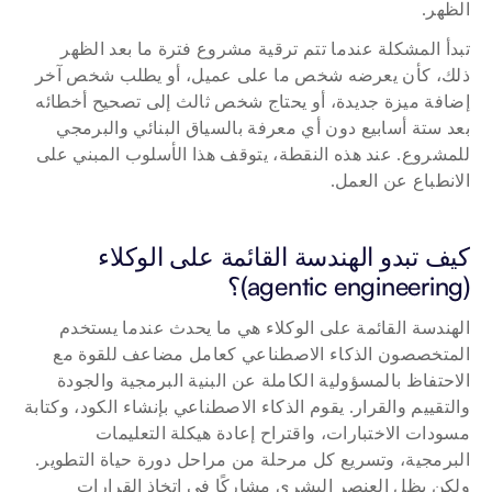
الظهر.
تبدأ المشكلة عندما تتم ترقية مشروع فترة ما بعد الظهر 
ذلك، كأن يعرضه شخص ما على عميل، أو يطلب شخص آخر 
إضافة ميزة جديدة، أو يحتاج شخص ثالث إلى تصحيح أخطائه 
بعد ستة أسابيع دون أي معرفة بالسياق البنائي والبرمجي 
للمشروع. عند هذه النقطة، يتوقف هذا الأسلوب المبني على 
الانطباع عن العمل.
كيف تبدو الهندسة القائمة على الوكلاء 
(agentic engineering)؟
الهندسة القائمة على الوكلاء هي ما يحدث عندما يستخدم 
المتخصصون الذكاء الاصطناعي كعامل مضاعف للقوة مع 
الاحتفاظ بالمسؤولية الكاملة عن البنية البرمجية والجودة 
والتقييم والقرار. يقوم الذكاء الاصطناعي بإنشاء الكود، وكتابة 
مسودات الاختبارات، واقتراح إعادة هيكلة التعليمات 
البرمجية، وتسريع كل مرحلة من مراحل دورة حياة التطوير. 
ولكن يظل العنصر البشري مشاركًا في اتخاذ القرارات 