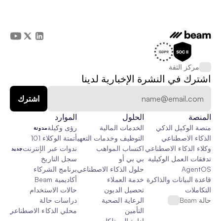
مركز الثقة
اشترك في النشرة الإخبارية لدينا
المنصة
الحلول
الموارد
منصة الوكيل الذكي
الخدمات المالية
رؤى وكيلة
مدونة
الذكاء الاصطناعي
التوظيف وخدمات التعهيد الخارجي
أتمتة الوكلاء 101
وكلاء الذكاء الاصطناعي
اكتساب المواهب
ندوات عبر الإنترنت
جديد
تدفقات العمل الوكيلية
بي بي أو
سجل التاريخ
AgentOS
حلول الذكاء الاصطناعي المخصصة
برنامج الشركاء
قاعدة البيانات والذاكرة والقماش
خدمة العملاء
أكاديمية Beam
التكاملات
تحصيل الديون
حالات الاستخدام
حالة Beam
الرعاية الصحية
دراسات حالة
التأمين
محلي الذكاء الاصطناعي
جدي
إدارة الممتلكات