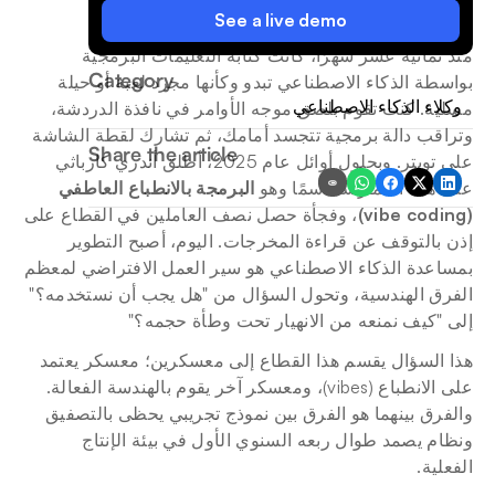
See a live demo
منذ ثمانية عشر شهرًا، كانت كتابة التعليمات البرمجية 
Category
بواسطة الذكاء الاصطناعي تبدو وكأنها مجرد لعبة أو حيلة 
وكلاء الذكاء الاصطناعي
مسلية. كنت تقوم بلصق موجه الأوامر في نافذة الدردشة، 
وتراقب دالة برمجية تتجسد أمامك، ثم تشارك لقطة الشاشة 
Share the article
على تويتر. وبحلول أوائل عام 2025، أطلق أندري كارباثي 
على هذه الممارسة اسمًا وهو 
البرمجة بالانطباع العاطفي 
(vibe coding)
، وفجأة حصل نصف العاملين في القطاع على 
إذن بالتوقف عن قراءة المخرجات. اليوم، أصبح التطوير 
بمساعدة الذكاء الاصطناعي هو سير العمل الافتراضي لمعظم 
الفرق الهندسية، وتحول السؤال من "هل يجب أن نستخدمه؟" 
إلى "كيف نمنعه من الانهيار تحت وطأة حجمه؟"
هذا السؤال يقسم هذا القطاع إلى معسكرين؛ معسكر يعتمد 
على الانطباع (vibes)، ومعسكر آخر يقوم بالهندسة الفعالة. 
والفرق بينهما هو الفرق بين نموذج تجريبي يحظى بالتصفيق 
ونظام يصمد طوال ربعه السنوي الأول في بيئة الإنتاج 
الفعلية.