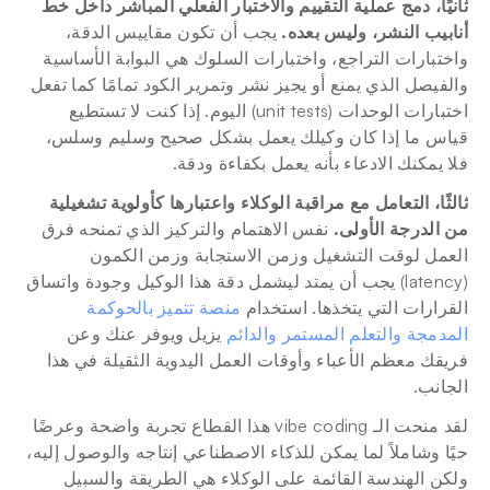
ثانيًا، دمج عملية التقييم والاختبار الفعلي المباشر داخل خط 
أنابيب النشر، وليس بعده.
 يجب أن تكون مقاييس الدقة، 
واختبارات التراجع، واختبارات السلوك هي البوابة الأساسية 
والفيصل الذي يمنع أو يجيز نشر وتمرير الكود تمامًا كما تفعل 
اختبارات الوحدات (unit tests) اليوم. إذا كنت لا تستطيع 
قياس ما إذا كان وكيلك يعمل بشكل صحيح وسليم وسلس، 
فلا يمكنك الادعاء بأنه يعمل بكفاءة ودقة.
ثالثًا، التعامل مع مراقبة الوكلاء واعتبارها كأولوية تشغيلية 
من الدرجة الأولى.
 نفس الاهتمام والتركيز الذي تمنحه فرق 
العمل لوقت التشغيل وزمن الاستجابة وزمن الكمون 
(latency) يجب أن يمتد ليشمل دقة هذا الوكيل وجودة واتساق 
القرارات التي يتخذها. استخدام 
منصة تتميز بالحوكمة 
المدمجة والتعلم المستمر والدائم
 يزيل ويوفر عنك وعن 
فريقك معظم الأعباء وأوقات العمل اليدوية الثقيلة في هذا 
الجانب.
لقد منحت الـ vibe coding هذا القطاع تجربة واضحة وعرضًا 
حيًا وشاملاً لما يمكن للذكاء الاصطناعي إنتاجه والوصول إليه، 
ولكن الهندسة القائمة على الوكلاء هي الطريقة والسبيل 