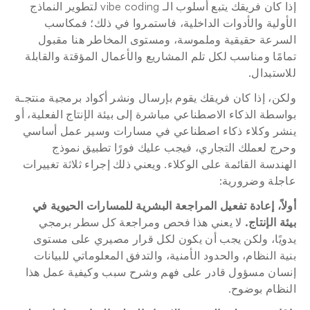
إذا كان فريقك يتبع أسلوب الـ vibe coding لتطوير النماذج 
الأولية والأدوات الداخلية، فاستمروا في ذلك؛ فمكاسب 
السرعة حقيقية وملموسة، ومستوى المخاطر هنا مقبول 
تمامًا ومناسب لكل تلم المشاريع والأعمال المؤقتة والقابلة 
للاستبدال.
ولكن، إذا كان فريقك يقوم بإرسال ونشر أكواد برمجية منتجـة 
بواسطة الذكاء الاصطناعي مباشرة إلى بيئة الإنتاج الفعلية، أو 
ينشر وكلاء ذكاء اصطناعي في مسارات وسير عمل أساسي 
وحرج لعملك التجاري، فيجب عليك فورًا تطبيق نموذج 
الهندسة القائمة على الوكلاء. ويعني ذلك إجراء ثلاثة تغييرات 
عاجلة وضرورية:
أولاً، إعادة تفعيل المراجعة البشرية للمسارات الحيوية في 
بيئة الإنتاج.
 لا يعني هذا فحص ومراجعة كل سطر برمجي 
يدويًا، ولكن يجب أن يكون لكل قرار مصيري على مستوى 
بنية النظام، والحدود الأمنية، والتدفق المعلوماتي للبيانات 
إنسان مسؤول قادر على فهم وشرح سبب وكيفية عمل هذا 
النظام بوضوح.