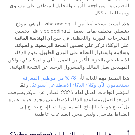
التصميمية، ومراجعة الأمن، والتحليل المنطقي على مستوى 
وبنية النظام ككل.
هذه ليست نسخة أبطأ من الـ vibe coding، بل هي نموذج 
تشغيلي مختلف تمامًا. يعتمد الـ vibe coding على تحسين 
المخرجات الفورية واللحظية، في حين أن 
الهندسة القائمة 
على الوكلاء تركز على تحسين الصحة البرمجية، والصيانة، 
وسلامة واستقرار النظام على المدى الطويل.
 يقوم الذكاء 
الاصطناعي بالجزء الأكبر من العمل الآلي والميكانيكي، ولكن 
المهندس يظل المالك والمسؤول الوحيد عن النتيجة النهائية.
هذا التمييز مهم للغاية لأن 
78% من موظفي المعرفة 
يستخدمون الآن وكلاء الذكاء الاصطناعي أسبوعيًا
، وفقًا 
لمؤشر اتجاهات العمل لعام 2026 الصادر عن مايكروسوفت. 
لم يعد العمل بمساعدة الذكاء الاصطناعي مجرد تجربة عابرة، 
بل أصبح هو بيئة الإنتاج الفعلية. وبيئات الإنتاج تحتاج إلى 
انضباط هندسي، وليس مجرد انطباعات عاطفية.
أين تفشل البرمجة بالانطباع (vibe coding)؟