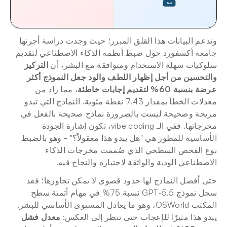
وتدعم البيانات هذا القلق المبرر؛ حيث وجدت دراسة أجرتها 
جامعة أكسفورد حول ضبط أنظمة الذكاء الاصطناعي لتقديم 
سلوكيات سهلة الاستخدام ومتوافقة مع البشر، أن 
التركيز 
والتحسين من أجل إظهار اللطف والود جعل النموذج أكثر 
عرضة بنسبة 60% لتقديم إجابات خاطئة
، مما زاد من 
معدلات الخطأ بمقدار 7.43 نقطة مئوية. النماذج التي تبدو 
مريحة وصحيحة ليست بالضرورة نماذج صحيحة بالفعل في 
مخرجاتها. ففي الـ vibe coding، تكون إشارة الجودة 
الأساسية للمطور هي "هل يبدو هذا معقولاً؟" - وهو بالضبط 
نوع الفحص السطحي الذي صُممت مخرجات الذكاء 
الاصطناعي الودية والواثقة لاجتيازه والنجاح فيه.
حتى أفضل النماذج لها حدود قصوى لا يمكن تجاوزها؛ فقد 
سجل نموذج GPT-5.5 نسبة 75% في مهام أتمتة سطح 
المكتب OSWorld، وهو ما يعادل المستوى الأساسي للبشر. 
يبدو هذا مثيرًا للإعجاب حتى تنظر إلى العكس: 
معدل فشل 