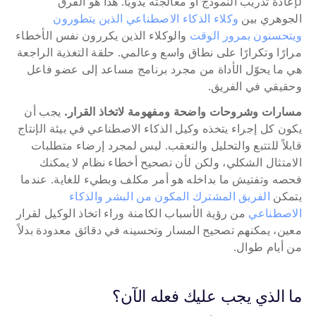
لإعادة تدريب النموذج أو معالجته يدويًا. هذا هو الفرق 
الجوهري بين 
وكلاء الذكاء الاصطناعي الذين يتطورون 
ويتحسنون بمرور الوقت
 والوكلاء الذين يكررون نفس الأخطاء 
مرارًا وتكرارًا على نطاق واسع وعالمي. حلقة التغذية الراجعة 
هي ما يحوّل الأداة من مجرد برنامج مساعد إلى عضو فاعل 
وحقيقي في الفريق.
مسارات وشروحات واضحة ومفهومة لاتخاذ القرار.
 يجب أن 
يكون كل إجراء يتخذه وكيل الذكاء الاصطناعي في بيئة الإنتاج 
قابلاً للتتبع والتحليل والتعقب. ليس لمجرد إرضاء متطلبات 
الامتثال الشكلي، ولكن لأن تصحيح أخطاء نظام لا يمكنك 
فحصه وتفتيش ما بداخله هو أمر مكلف وبطيء للغاية. عندما 
يتمكن 
الفريق المشترك المكون من البشر والذكاء 
الاصطناعي
 من رؤية الأسباب الكامنة وراء اتخاذ الوكيل لقرار 
معين، يمكنهم تصحيح المسار وتحسينه في دقائق معدودة بدلاً 
من أيام طوال.
ما الذي يجب عليك فعله الآن؟