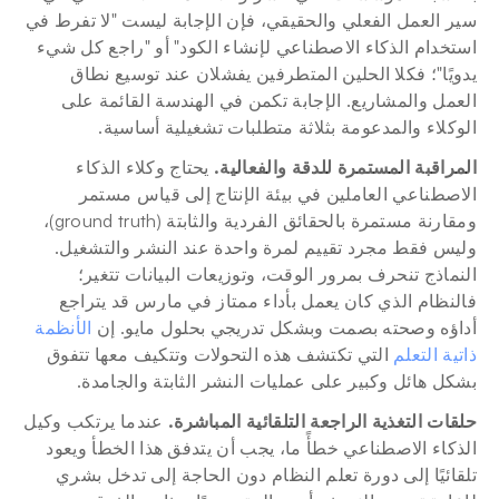
سير العمل الفعلي والحقيقي، فإن الإجابة ليست "لا تفرط في 
استخدام الذكاء الاصطناعي لإنشاء الكود" أو "راجع كل شيء 
يدويًا"؛ فكلا الحلين المتطرفين يفشلان عند توسيع نطاق 
العمل والمشاريع. الإجابة تكمن في الهندسة القائمة على 
الوكلاء والمدعومة بثلاثة متطلبات تشغيلية أساسية.
المراقبة المستمرة للدقة والفعالية.
 يحتاج وكلاء الذكاء 
الاصطناعي العاملين في بيئة الإنتاج إلى قياس مستمر 
ومقارنة مستمرة بالحقائق الفردية والثابتة (ground truth)، 
وليس فقط مجرد تقييم لمرة واحدة عند النشر والتشغيل. 
النماذج تنحرف بمرور الوقت، وتوزيعات البيانات تتغير؛ 
فالنظام الذي كان يعمل بأداء ممتاز في مارس قد يتراجع 
أداؤه وصحته بصمت وبشكل تدريجي بحلول مايو. إن 
الأنظمة 
ذاتية التعلم
 التي تكتشف هذه التحولات وتتكيف معها تتفوق 
بشكل هائل وكبير على عمليات النشر الثابتة والجامدة.
حلقات التغذية الراجعة التلقائية المباشرة.
 عندما يرتكب وكيل 
الذكاء الاصطناعي خطأً ما، يجب أن يتدفق هذا الخطأ ويعود 
تلقائيًا إلى دورة تعلم النظام دون الحاجة إلى تدخل بشري 