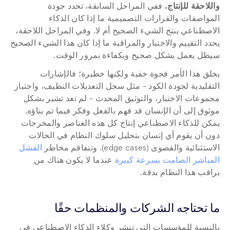
واللاحقة للإنتاج.
 ففي المراحل السابقة، تحدد جودة 
المواصفات والقرارات التصميمية ما إذا كان الذكاء 
الاصطناعي ينتج الشيء الصحيح أم لا. وفي المراحل اللاحقة، 
يحدد التقييم والاختبار والمراقبة ما إذا كان هذا الشيء الصحيح 
سيظل يعمل بشكل صحيح وبكفاءة بمرور الوقت.
يخلق هذا الأمر فجوة خفية ولكنها خطيرة؛ فالإشارات 
التقليدية لجودة الكود - مثل سجل التعديلات النظيف، واجتياز 
مجموعات الاختبار، والتوثيق المحدث - لم تعد تشير بشكل 
موثوق إلى أن الإنسان قد فهم بالفعل وفكر فيما تم بناؤه. 
يمكن للذكاء الاصطناعي إنتاج كل هذه العناصر والمخرجات 
دون أن يقوم أي إنسان بتحليل سلوك النظام في الحالات 
الاستثنائية والقصوى (edge cases). وتتفاقم مخاطر 
الفشل 
المباشر الصامت بسرعة كبيرة
 عندما لا يكون هناك من 
يراقب هذا النظام بدقة.
ما تحتاجه الشركات والمنظمات حقًا
بالنسبة للمؤسسات التي تنشر وكلاء الذكاء الاصطناعي في 