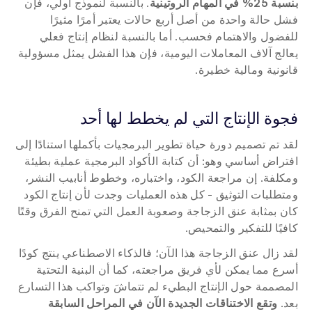
بنسبة 25% في المهام الروتينية
. بالنسبة لنموذج أولي، فإن 
فشل حالة واحدة من أصل أربع حالات يعتبر أمرًا مثيرًا 
للفضول والاهتمام فحسب. أما بالنسبة لنظام إنتاج فعلي 
يعالج آلاف المعاملات اليومية، فإن هذا الفشل يمثل مسؤولية 
قانونية ومالية خطيرة.
فجوة الإنتاج التي لم يخطط لها أحد
لقد تم تصميم دورة حياة تطوير البرمجيات بأكملها استنادًا إلى 
افتراض أساسي وهو: أن كتابة الأكواد البرمجية عملية بطيئة 
ومكلفة. إن مراجعة الكود، واختباره، وخطوط أنابيب النشر، 
ومتطلبات التوثيق - كل هذه العمليات وجدت لأن إنتاج الكود 
كان بمثابة عنق الزجاجة وصعوبة العمل التي تمنح الفرق وقتًا 
كافيًا للتفكير والتمحيص.
لقد زال عنق الزجاجة هذا الآن؛ فالذكاء الاصطناعي ينتج كودًا 
أسرع مما يمكن لأي فريق مراجعته، كما أن البنية التحتية 
المصممة حول الإنتاج البطيء لم تتماشَ وتواكب هذا التسارع 
بعد. 
وتقع الاختناقات الجديدة الآن في المراحل السابقة 