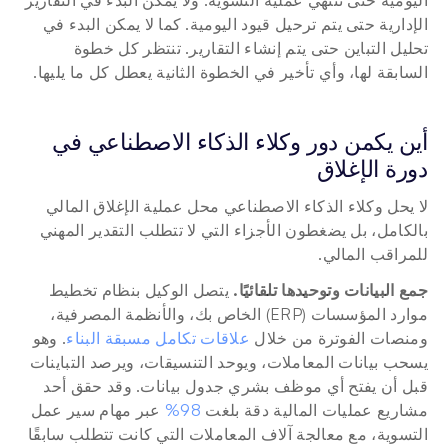
اليومية حتى تنتهي عملية التسوية. ولا يمكن البدء في التقارير 
الإدارية حتى يتم ترحيل قيود اليومية. كما لا يمكن البدء في 
تحليل التباين حتى يتم إنشاء التقارير. تنتظر كل خطوة 
السابقة لها، وأي تأخير في الخطوة الثانية يعطل كل ما يليها.
أين يكمن دور وكلاء الذكاء الاصطناعي في 
دورة الإغلاق
لا يحل وكلاء الذكاء الاصطناعي محل عملية الإغلاق المالي 
بالكامل، بل يضغطون الأجزاء التي لا تتطلب التقدير المهني 
للمراقب المالي.
جمع البيانات وتوحيدها تلقائيًا.
 يتصل الوكيل بنظام تخطيط 
موارد المؤسسات (ERP) الخاص بك، والأنظمة المصرفية، 
ومنصات الفوترة من خلال 
علاقات تكامل مسبقة البناء
. وهو 
يسحب بيانات المعاملات، ويوحد التنسيقات، ويرصد التباينات 
قبل أن يفتح أي موظف بشري جدول بيانات. وقد حقق أحد 
مشاريع عمليات المالية دقة بلغت 
98%
 عبر مهام سير عمل 
التسوية، مع معالجة آلاف المعاملات التي كانت تتطلب سابقًا 