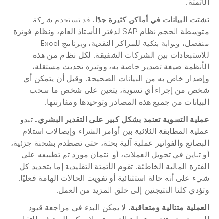
الأتمتة.
تشتت البيانات في أماكن كثيرة جدًا.
 قد تستخدم شركة 
متوسطة الحجم نظام SAP لدفتر الأستاذ العام، ونظام فوترة 
منفصل، وبوابة بنكية للمراكز النقدية، وبرنامج Excel 
للاستبعادات بين الشركات الشقيقة. لكل نظام من هذه 
الأنظمة صيغة تصدير خاصة به، ووتيرة تحديث مستقلة، 
وإصدار خاص به من البيانات الصحيحة. وقبل أن يتمكن أي 
شخص من إجراء أي تسوية، يتعين على شخص ما سحب 
البيانات من جميع هذه المصادر وتوحيدها ومقارنتها.
عملية التسوية تعتمد بشكل كبير على التقدير البشري.
 تبدو 
عملية المطابقة الثلاثية بين أوامر الشراء وإيصالات استلام 
البضائع والفواتير عملية آلية بحتة، حتى تصطدم بشحنة جزئية، 
أو تباين في تحويل العملات، أو ائتمان مورد تم تطبيقه على 
الفترة المالية الخاطئة. تقوم الأتمتة التقليدية إما بتحديد كل 
شيء على أنه حالة استثنائية أو تفويت الحالات الهامة فعليًا. 
وتؤدي كلتا النتيجتين إلى خلق المزيد من العمل.
العملية متتالية ومتعاقبة.
 لا يمكن البدء في مراجعة قيود 