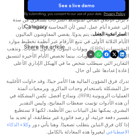
See a live demo
.
By submitting, you consent to our use of your data.
Privacy Policy
لا يزال الإغلاق المالي لمتوسط الشركات يستغرق من ستة 
Category
إلى عشرة أيام عمل. ليس لأن المحاسبة معقدة، بل لأن 
استراتيجية العمل
العمل على البيانات يتم يدويًا. يقضي المفاوشون الماليون 
الأيام الثلاثة الأولى في تتبع الأرقام عبر أنظمة تخطيط موارد 
Share the article
المؤسسات (ERPs)، وبوابات البنوك، وجداول البيانات. وتذهب 
اليومان التاليان للتسويات. بينما تخصص الأيام الأخيرة لتنسيق 
التقارير التي سيطلب شخص ما في الهيكل الإداري الأعلى 
إعادة إعدادها على أي حال.
تدرك فرق الشؤون المالية هذا الأمر جيدًا. وقد حاولت الأغلبية 
حل المشكلة باستخدام وحدات الماكرو، وبرمجيات أتمتة 
العمليات الروبوتية (RPA)، ونماذج أفضل. تكمن المشكلة في 
أن هذه الأدوات تؤتمت ضغطات المفاتيح، وليس التقدير 
البشري. يمكنها نقل البيانات بين الأنظمة، لكنها لا تستطيع 
تفسير دفعة جزئية، أو رصد فاتورة غير متطابقة، أو تحديد ما 
إذا كان فرق التباين يتطلب تصعيدًا. وهنا يأتي دور 
وكلاء الذكاء 
الاصطناعي
 ليغيروا هذه المعادلة بالكامل.