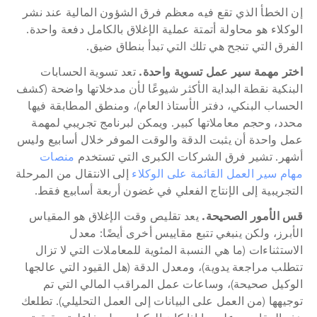
إن الخطأ الذي تقع فيه معظم فرق الشؤون المالية عند نشر 
الوكلاء هو محاولة أتمتة عملية الإغلاق بالكامل دفعة واحدة. 
الفرق التي تنجح هي تلك التي تبدأ بنطاق ضيق.
اختر مهمة سير عمل تسوية واحدة.
 تعد تسوية الحسابات 
البنكية نقطة البداية الأكثر شيوعًا لأن مدخلاتها واضحة (كشف 
الحساب البنكي، دفتر الأستاذ العام)، ومنطق المطابقة فيها 
محدد، وحجم معاملاتها كبير. ويمكن لبرنامج تجريبي لمهمة 
عمل واحدة أن يثبت الدقة والوقت الموفر خلال أسابيع وليس 
أشهر. تشير فرق الشركات الكبرى التي تستخدم 
منصات 
مهام سير العمل القائمة على الوكلاء
 إلى الانتقال من المرحلة 
التجريبية إلى الإنتاج الفعلي في غضون أربعة أسابيع فقط.
قس الأمور الصحيحة.
 يعد تقليص وقت الإغلاق هو المقياس 
الأبرز، ولكن ينبغي تتبع مقاييس أخرى أيضًا: معدل 
الاستثناءات (ما هي النسبة المئوية للمعاملات التي لا تزال 
تتطلب مراجعة يدوية)، ومعدل الدقة (هل القيود التي عالجها 
الوكيل صحيحة)، وساعات عمل المراقب المالي التي تم 
توجيهها (من العمل على البيانات إلى العمل التحليلي). تطلعك 