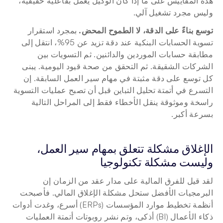
هذه المقاييس على ما إذا كان الوكيل يعمل بفاعلية حقيقية، 
وليس مجرد تشغيل آلي.
توسع بناءً على الدقة، لا الطموح المحض.
 بمجرد استقرار 
تسوية الحسابات البنكية عند دقة تزيد عن 95%، انتقل إلى 
مطابقة حسابات الموردين والدائنين. ثم التسويات بين 
الشركات الشقيقة. ثم التحقق من صحة قيود اليومية. يبنى 
كل توسع على دقة مثبتة في مهام سير العمل السابقة. إن 
التسرع في أتمتة تحليل التباين قبل أن تصبح عمليات التسوية 
راسخة وموثوقة ينقل الأخطاء فقط إلى المراحل التالية 
بسرعة أكبر.
الإغلاق مشكلة تتعلق بمهام سير العمل، 
وليست مشكلة تكنولوجيا
لقد قيل للفرق المالية على مدار عقد من الزمان إن 
البرمجيات الأفضل ستحل مشكلة الإغلاق المالي. فأصبحت 
أنظمة تخطيط موارد المؤسسات (ERPs) أسرع، وغدت أدوات 
ذكاء الأعمال (BI) أذكى، وتم نشر روبوتات أتمتة العمليات 