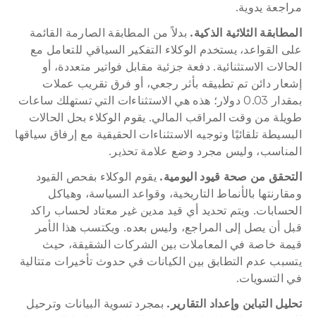
مراجعة يدوية.
المطابقة الثلاثية الذكية.
 بدلاً من المطابقة الصارمة القائمة 
على القواعد، يستخدم الوكلاء التفكير السياقي للتعامل مع 
الحالات الاستثنائية. دفعة جزئية مقابل فواتير متعددة، أو 
إشعار دائن تم تطبيقه بأثر رجعي، أو فرق تقريب عملات 
بمقدار 0.03 دولار؛ هذه هي الاستثناءات التي تستهلك ساعات 
طويلة من وقت المراقب المالي. يقوم الوكلاء بحل الحالات 
البسيطة تلقائيًا وتوجيه الاستثناءات الحقيقية مع إرفاق سياقها 
المناسب، وليس مجرد وضع علامة تحذير.
التحقق من صحة قيود اليومية.
 يقوم الوكلاء بفحص القيود 
ومقارنتها بالأنماط التاريخية، وقواعد السياسة، وهياكل 
الحسابات. ويتم تحديد أي قيد مدين غير معتاد لحساب راكد 
قبل أن يصل إلى المراجع، وليس بعده. ويكتسب هذا الأمر 
قيمة خاصة في المعاملات بين الشركات الشقيقة، حيث 
يتسبب عدم التطابق بين الكيانات في حدوث تأخيرات متتالية 
في التسويات.
تحليل التباين وإعداد التقارير.
 بمجرد تسوية البيانات وترحيل 