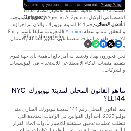
.
By submitting, you consent to our use of your data.
Privacy Policy
أكملت Beam AI تدقيقاً مستقلاً للانحياز لنظام الذكاء 
Category
الاصطناعي الوكيل (Agentic AI System) الخاص بها بموجب 
أحدث المقالات
القانون المحلي رقم 144 لمدينة نيويورك، والذي تم إجراؤه 
والتحقق منه بواسطة 
Asenion
 (المعروفة سابقاً باسم Fairly 
Share the article
AI). وقد ظهرت النتائج: منصتنا تلبي معايير العدالة والامتثال 
والشفافية.
نحن فخورون بهذا، ونعتقد أنه أمر بالغ الأهمية لأي جهة تقوم 
بتقييم منصات الذكاء الاصطناعي للاستخدام في المؤسسات 
والشركات.
ما هو القانون المحلي لمدينة نيويورك NYC 
LL144؟
يعد القانون المحلي رقم 144 لمدينة نيويورك، الساري منذ 
يوليو 2023، أحد أول القوانين في الولايات المتحدة التي 
تتطلب عمليات تدقيق مستقلة للانحياز لأدوات اتخاذ القرار 
الآلية. وينطبق هذا القانون على أنظمة الذكاء الاصطناعي 