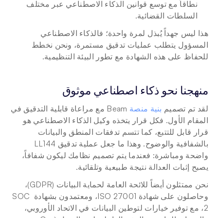
نطاقاً مع توسع قوانين الذكاء الاصطناعي عبر مختلف 
السلطات القضائية.
هذا ليس جهداً يُبذل لمرة واحدة؛ فالذكاء الاصطناعي 
المسؤول يتطلب عمليات تدقيق مستمرة، ونحن نخطط 
للحفاظ على هذه الشهادة مع تطور البيئة التنظيمية.
منهجنا نحو ذكاء اصطناعي موثوق
لقد تم تصميم 
بنية منصة
 Beam مع مراعاة قابلية التدقيق في 
المقام الأول. فكل قرار يتخذه وكيل الذكاء الاصطناعي هو 
قرار قابل للتتبع، كما تتسم تدفقات المنطق والبيانات 
بالشفافية والوضوح. وهذا ما جعل عملية تدقيق LL144 
واضحة ومباشرة: فعندما يتم تصميم نظامك ليكون شفافاً، 
يصبح إثبات العدالة نتيجة طبيعية وتلقائية.
نحن ممتثلون أيضاً للائحة العامة لحماية البيانات (GDPR)، 
وحاصلون على شهادة ISO 27001، ومعتمدون بشهادة SOC 
2، مع توفير خيارات لتوطين البيانات في الاتحاد الأوروبي، 