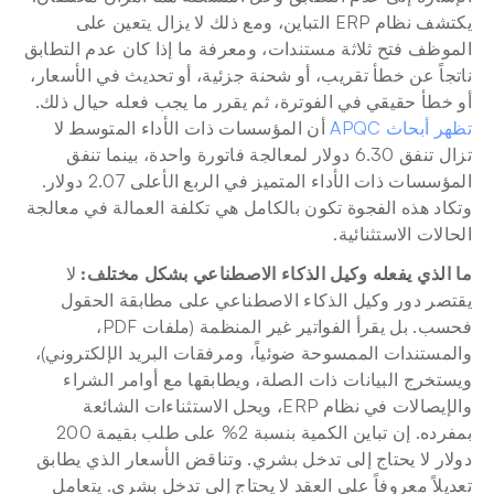
يكتشف نظام ERP التباين، ومع ذلك لا يزال يتعين على 
الموظف فتح ثلاثة مستندات، ومعرفة ما إذا كان عدم التطابق 
ناتجاً عن خطأ تقريب، أو شحنة جزئية، أو تحديث في الأسعار، 
أو خطأ حقيقي في الفوترة، ثم يقرر ما يجب فعله حيال ذلك. 
تظهر أبحاث APQC
 أن المؤسسات ذات الأداء المتوسط لا 
تزال تنفق 6.30 دولار لمعالجة فاتورة واحدة، بينما تنفق 
المؤسسات ذات الأداء المتميز في الربع الأعلى 2.07 دولار. 
وتكاد هذه الفجوة تكون بالكامل هي تكلفة العمالة في معالجة 
الحالات الاستثنائية.
ما الذي يفعله وكيل الذكاء الاصطناعي بشكل مختلف:
 لا 
يقتصر دور وكيل الذكاء الاصطناعي على مطابقة الحقول 
فحسب. بل يقرأ الفواتير غير المنظمة (ملفات PDF، 
والمستندات الممسوحة ضوئياً، ومرفقات البريد الإلكتروني)، 
ويستخرج البيانات ذات الصلة، ويطابقها مع أوامر الشراء 
والإيصالات في نظام ERP، ويحل الاستثناءات الشائعة 
بمفرده. إن تباين الكمية بنسبة 2% على طلب بقيمة 200 
دولار لا يحتاج إلى تدخل بشري. وتناقض الأسعار الذي يطابق 
تعديلاً معروفاً على العقد لا يحتاج إلى تدخل بشري. يتعامل 