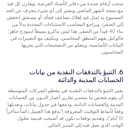
سحب أرقام جديدة من دفاتر الأستاذ الفرعية. ويقارن كل قيد 
مع نسخة الشهر الماضي ويشير إلى أي شيء ينحرف عن الحد 
المسموح به (مثل قيد إهلاك تضاعف فجأة، أو مستحق انخفض 
إلى الصفر). ويراجع المحاسب الاستثناءات المحددة بدلاً من 
بناء 40 قيداً من الصفر. هذا ليس ماكرو بسيطاً لنموذج جاهز؛ 
فالوكيل يفهم المنطق المحاسبي، ويتكيف مع التغييرات في 
البيانات الأساسية، ويتعلم من التصحيحات التي يجريها 
المحاسبون.
6. التنبؤ بالتدفقات النقدية من بيانات 
الحسابات المدينة والدائنة
يعني التنبؤ بالتدفقات النقدية في معظم الشركات المتوسطة 
أن يقوم شخص ما بتصدير تقارير أعمار الديون من الحسابات 
المدينة والحسابات الدائنة، ودمجها في جدول بيانات، وتعديلها 
وفقاً لأنماط التوقيت المعروفة ("يدفع هذا العميل دائماً متأخراً 
10 أيام")، وتقديم توقعات تكون قد أصبحت قديمة بحلول 
الوقت الذي تصل فيه إلى المدير المالي.