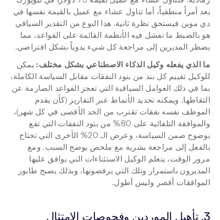
يعد أمراً منطقياً، أما تناول عشاء مع عميل بالقيمة نفسها في 
دي موين فيستحق نظرة ثانية. هذا النوع من التقدير السياقي 
هو بالضبط ما تفشل فيه الأنظمة القائمة على القواعد، مما 
يضطر المديرين إلى مراجعة كل شيء يدوياً بشكل افتراضي.
ما الذي يفعله وكيل الذكاء الاصطناعي بشكل مختلف:
 يمكن 
للوكيل تقييم كل بند من بنود النفقات مقابل السياسة الكاملة، 
بما في ذلك العوامل السياقية التي تعجز القواعد الصارمة عن 
التقاطها. ويمكنه تحديد الأنماط عبر التقارير (كأن يقدم 
الموظف نفسه نفقات تقترب من الحد الأقصى في كل شهر)، 
والموافقة التلقائية على 80% من بنود النفقات التي تقع 
بوضوح ضمن السياسة، وعرض الـ 20% الأخرى التي تحتاج 
بالفعل إلى مراجعة بشرية مع ملخص يوضح السبب. ومع 
مرور الوقت، يتعلم الوكيل الاستثناءات التي يوافق عليها 
المديرون باستمرار وتلك التي يرفضونها، وبذلك يصبح طابور 
الموافقات أقصر وليس أطول.
3. تأهيل الموردين وفحوصات الامتثال