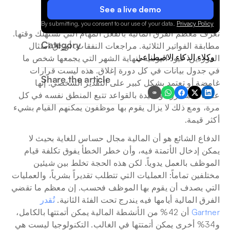
See a live demo
.
By submitting, you consent to our use of your data.
Privacy Policy
تعرف معظم الفرق المالية بالفعل المهام التي تستهلك وقتها. 
Category
مطابقة الفواتير الثلاثية. مراجعات النفقات. أوراق امتثال 
وكلاء الذكاء الاصطناعي
الموردين. قيود اليومية لنهاية الشهر التي يجمعها شخص ما 
في جدول بيانات في كل دورة إغلاق. هذه ليست قرارات 
Share the article
غامضة أو تعتمد بشكل كبير على التقدير الشخصي. إنها 
عمليات متكررة ومقيدة بالقواعد تتبع المنطق نفسه في كل 
مرة، ومع ذلك لا يزال يقوم بها موظفون يمكنهم القيام بشيء 
أكثر قيمة.
الدفاع الشائع هو أن المالية مجال حساس للغاية بحيث لا 
يمكن إدخال الأتمتة فيه، وأن خطر الخطأ يفوق تكلفة قيام 
الموظف بالعمل يدوياً. لكن هذه الحجة تخلط بين شيئين 
مختلفين تماماً: العمليات التي تتطلب تقديراً بشرياً، والعمليات 
التي يصدف أن يقوم بها الموظف فحسب. إن معظم ما تقضي 
الفرق المالية أيامها فيه يندرج تحت الفئة الثانية. 
تُقدر 
Gartner
 أن 42% من الأنشطة المالية يمكن أتمتتها بالكامل، 
و34% أخرى يمكن أتمتتها في الغالب. التكنولوجيا ليست هي 