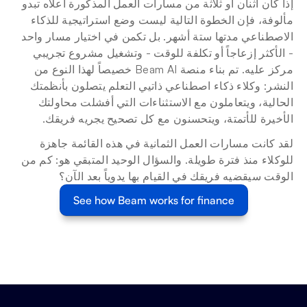
إذا كان اثنان أو ثلاثة من مسارات العمل المذكورة أعلاه تبدو 
مألوفة، فإن الخطوة التالية ليست وضع استراتيجية للذكاء 
الاصطناعي مدتها ستة أشهر. بل تكمن في اختيار مسار واحد 
- الأكثر إزعاجاً أو تكلفة للوقت - وتشغيل مشروع تجريبي 
مركز عليه. تم بناء منصة Beam AI خصيصاً لهذا النوع من 
النشر: وكلاء ذكاء اصطناعي ذاتيي التعلم يتصلون بأنظمتك 
الحالية، ويتعاملون مع الاستثناءات التي أفشلت محاولتك 
الأخيرة للأتمتة، ويتحسنون مع كل تصحيح يجريه فريقك.
لقد كانت مسارات العمل الثمانية في هذه القائمة جاهزة 
للوكلاء منذ فترة طويلة. والسؤال الوحيد المتبقي هو: كم من 
الوقت سيقضيه فريقك في القيام بها يدوياً بعد الآن؟
See how Beam works for finance