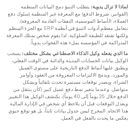
لماذا لا تزال يدوية:
 يتطلب التنبؤ دمج البيانات المنظمة 
(الفواتير، شروط الدفع) مع المعرفة غير المنظمة (سلوك دفع 
العملاء، الأنماط الموسمية، النفقات القادمة المعروفة). 
تتعامل معظم أدوات التنبؤ في أنظمة ERP مع الجزء المنظم 
ولكنها تفتقد للطبقة السلوكية. لذا يقوم شخص يمتلك المعرفة 
المتراكمة في المؤسسة بملء هذه الفجوات يدوياً.
ما الذي يفعله وكيل الذكاء الاصطناعي بشكل مختلف:
 يسحب 
الوكيل بيانات الحسابات المدينة والدائنة في الوقت الفعلي، 
ويطبق عليها أنماط الدفع التاريخية على مستوى العميل 
والمورد، ويدمج الالتزامات المعروفة من العقود وأوامر 
الشراء، ويصدر توقعات مستمرة تحدث تلقائياً وبشكل 
متواصل. وعندما يتغير نمط دفع عميل كبير (كأن ينتقل من 
الدفع خلال 25 يوماً إلى 40 يوماً)، يكتشف الوكيل هذا التغيير 
ويعدل التوقعات قبل أن يلاحظ أي شخص في الإدارة المالية 
هذا الاتجاه. المخرج ليس جدول بيانات ثابتاً، بل هو توقع حيوي 
يعكس ما يحدث بالفعل في العمل.