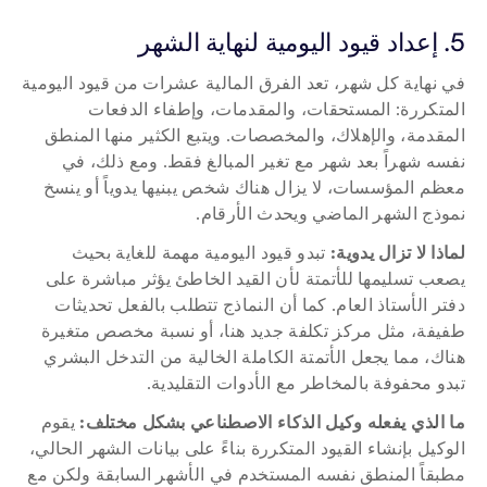
5. إعداد قيود اليومية لنهاية الشهر
في نهاية كل شهر، تعد الفرق المالية عشرات من قيود اليومية 
المتكررة: المستحقات، والمقدمات، وإطفاء الدفعات 
المقدمة، والإهلاك، والمخصصات. ويتبع الكثير منها المنطق 
نفسه شهراً بعد شهر مع تغير المبالغ فقط. ومع ذلك، في 
معظم المؤسسات، لا يزال هناك شخص يبنيها يدوياً أو ينسخ 
نموذج الشهر الماضي ويحدث الأرقام.
لماذا لا تزال يدوية:
 تبدو قيود اليومية مهمة للغاية بحيث 
يصعب تسليمها للأتمتة لأن القيد الخاطئ يؤثر مباشرة على 
دفتر الأستاذ العام. كما أن النماذج تتطلب بالفعل تحديثات 
طفيفة، مثل مركز تكلفة جديد هنا، أو نسبة مخصص متغيرة 
هناك، مما يجعل الأتمتة الكاملة الخالية من التدخل البشري 
تبدو محفوفة بالمخاطر مع الأدوات التقليدية.
ما الذي يفعله وكيل الذكاء الاصطناعي بشكل مختلف:
 يقوم 
الوكيل بإنشاء القيود المتكررة بناءً على بيانات الشهر الحالي، 
مطبقاً المنطق نفسه المستخدم في الأشهر السابقة ولكن مع 