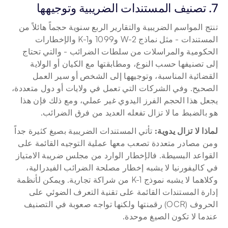
7. تصنيف المستندات الضريبية وتوجيهها
تنتج المواسم الضريبية والتقارير الربع سنوية حجماً هائلاً من 
المستندات - مثل نماذج W-2 و1099 وK-1 والإخطارات 
الحكومية والمراسلات من سلطات الضرائب - والتي تحتاج 
إلى تصنيفها حسب النوع، ومطابقتها مع الكيان أو الولاية 
القضائية المناسبة، وتوجيهها إلى الشخص أو سير العمل 
الصحيح. وفي الشركات التي تعمل في ولايات أو دول متعددة، 
يجعل هذا الحجم الفرز اليدوي غير عملي، ومع ذلك فإن هذا 
هو بالضبط ما لا تزال تفعله العديد من فرق الضرائب.
لماذا لا تزال يدوية:
 تأتي المستندات الضريبية بصيغ كثيرة جداً 
ومن مصادر متعددة تصعب معها عملية التوجيه القائمة على 
القواعد البسيطة. فالإخطار الوارد من مجلس ضريبة الامتياز 
في كاليفورنيا لا يشبه إخطار مصلحة الضرائب الفيدرالية، 
وكلاهما لا يشبه نموذج K-1 من شراكة تجارية. ويمكن لأنظمة 
إدارة المستندات القائمة على تقنية التعرف الضوئي على 
الحروف (OCR) رقمنتها ولكنها تواجه صعوبة في التصنيف 
عندما لا تكون الصيغ موحدة.