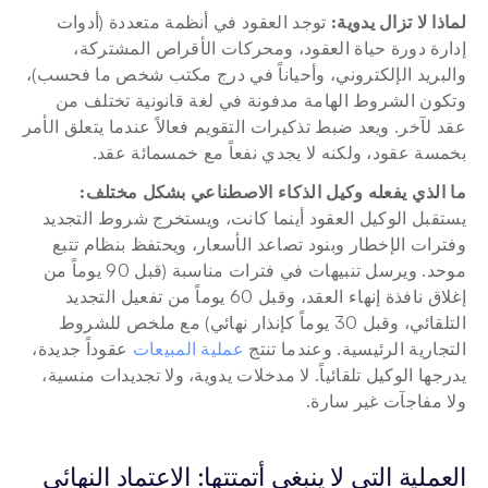
لماذا لا تزال يدوية:
 توجد العقود في أنظمة متعددة (أدوات 
إدارة دورة حياة العقود، ومحركات الأقراص المشتركة، 
والبريد الإلكتروني، وأحياناً في درج مكتب شخص ما فحسب)، 
وتكون الشروط الهامة مدفونة في لغة قانونية تختلف من 
عقد لآخر. ويعد ضبط تذكيرات التقويم فعالاً عندما يتعلق الأمر 
بخمسة عقود، ولكنه لا يجدي نفعاً مع خمسمائة عقد.
ما الذي يفعله وكيل الذكاء الاصطناعي بشكل مختلف:
يستقبل الوكيل العقود أينما كانت، ويستخرج شروط التجديد 
وفترات الإخطار وبنود تصاعد الأسعار، ويحتفظ بنظام تتبع 
موحد. ويرسل تنبيهات في فترات مناسبة (قبل 90 يوماً من 
إغلاق نافذة إنهاء العقد، وقبل 60 يوماً من تفعيل التجديد 
التلقائي، وقبل 30 يوماً كإنذار نهائي) مع ملخص للشروط 
التجارية الرئيسية. وعندما تنتج 
عملية المبيعات
 عقوداً جديدة، 
يدرجها الوكيل تلقائياً. لا مدخلات يدوية، ولا تجديدات منسية، 
ولا مفاجآت غير سارة.
العملية التي لا ينبغي أتمتتها: الاعتماد النهائي 