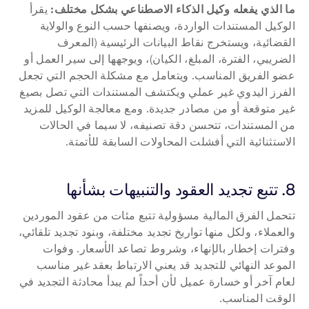
ما الذي يفعله وكيل الذكاء الاصطناعي بشكل مختلف:
 يقرأ 
الوكيل المستندات الواردة، ويصنفها حسب النوع والولاية 
القضائية، ويستخرج نقاط البيانات الرئيسية (المعرف 
الضريبي، الفترة، المبلغ، الكيان)، ويوجهها إلى سير العمل أو 
عضو الفريق المناسب. ويتعامل مع مشكلة الحجم التي تجعل 
الفرز اليدوي غير عملي ويكتشف المستندات التي تصل بصيغ 
غير متوقعة أو من مصادر جديدة. ومع معالجة الوكيل للمزيد 
من المستندات، تتحسن دقة تصنيفه، لا سيما في الحالات 
الاستثنائية التي أفشلت المحاولات السابقة للأتمتة.
8. تتبع تجديد العقود والتنبيهات بشأنها
تتحمل الفرق المالية مسؤولية تتبع مئات من عقود الموردين 
والعملاء، ولكل منها تواريخ تجديد مختلفة، وبنود تجديد تلقائي، 
وفترات إخطار بالإنهاء، وشروط تصاعد الأسعار. وفوات 
الموعد النهائي للتجديد قد يعني الارتباط بعقد غير مناسب 
لعام آخر أو خسارة عميل لأن أحداً لم يبدأ محادثة التجديد في 
الوقت المناسب.