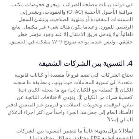
في قواعد بيانات مصلحة الضرائب، ويجري فحوصات مكتب 
مراقبة الأصول الأجنبية (OFAC) والعقوبات، ويشير إلى 
المستندات المفقودة أو منتهية الصلاحية، وينشئ السجل 
الرئيسي للمورد. وعندما يكون هناك شيء غير مكتمل، يتابع 
تلقائياً. ولا يتدخل فريق الامتثال إلا عند وجود مؤشر خطر 
حقيقي، وليس عندما يواجه نموذج W-9 مشكلة في التنسيق.
4. التسوية بين الشركات الشقيقة
تحتاج الشركات التي تضم فروعاً متعددة أو كيانات قانونية 
متعددة إلى تسوية المعاملات فيما بينها، ومطابقة ما سجله 
الكيان (أ) كعملية بيع للكيان (ب) مع ما سجله الكيان (ب) 
كعملية شراء من الكيان (أ). وتؤدي الاختلافات الناتجة عن 
تباين التوقيت، وتحويلات العملات، والترميز غير المتسق لدفتر 
الأستاذ العام إلى جعل هذا الجزء واحداً من أكثر أجزاء الإغلاق 
المالي إملالاً.
لماذا لا تزال يدوية:
 غالباً ما تتضمن التسوية بين الشركات 
الشقيقة أنظمة ERP مختلفة، وهياكل مختلفة لدليل 