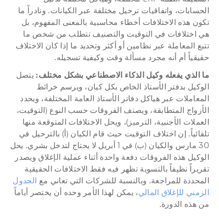
الحسابات، واتفاقيات ترحيل مختلفة عبر الكيانات. ونادراً ما 
تكون هذه الاختلافات أخطاء محاسبية بالمعنى المفهوم، بل 
هي اختلافات في التوقيت والتصنيف تتطلب من شخص ما 
تتبع المعاملة عبر نظامين أو أكثر وتحديد ما إذا كان الاختلاف 
حقيقياً أم أنه مجرد مسألة وقت وكيفية تسجيله.
ما الذي يفعله وكيل الذكاء الاصطناعي بشكل مختلف:
 يتصل 
الوكيل بدفتر الأستاذ الخاص بكل كيان، ويرسم خرائط 
المعاملات عبر هياكل دفاتر الأستاذ العامة المختلفة، ويحدد 
الأزواج المتطابقة، ويصنف الفروقات حسب النوع (التوقيت، 
العملات الأجنبية، الترميز)، ويحل الاختلافات المتوقعة منها 
تلقائياً. إن اختلاف التوقيت حيث قام الكيان (أ) بالترحيل في 
30 مارس والكيان (ب) في 1 أبريل لا يحتاج لتدخل بشري. يحل 
الوكيل هذه الفروقات دفعة واحدة أثناء عملية الإغلاق ويصدر 
تقريراً نظيفاً بالتسوية تظهر فيه فقط الاختلافات الحقيقية 
المحددة للمراجعة. وبالنسبة للشركات التي تعاني مع 
الجدول 
الزمني للإغلاق المالي
، يمكن لهذا الأمر وحده أن يختصر أياماً 
من هذه الدورة.