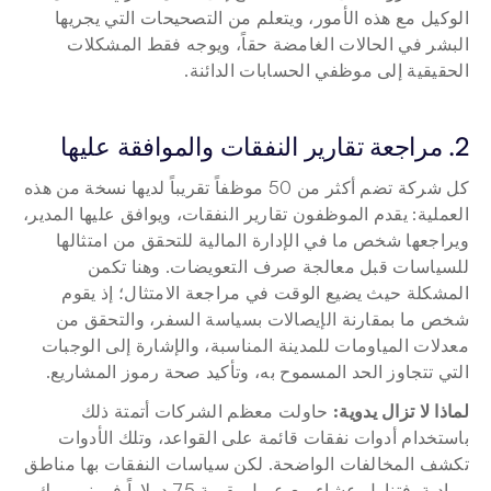
الوكيل مع هذه الأمور، ويتعلم من التصحيحات التي يجريها 
البشر في الحالات الغامضة حقاً، ويوجه فقط المشكلات 
الحقيقية إلى موظفي الحسابات الدائنة.
2. مراجعة تقارير النفقات والموافقة عليها
كل شركة تضم أكثر من 50 موظفاً تقريباً لديها نسخة من هذه 
العملية: يقدم الموظفون تقارير النفقات، ويوافق عليها المدير، 
ويراجعها شخص ما في الإدارة المالية للتحقق من امتثالها 
للسياسات قبل معالجة صرف التعويضات. وهنا تكمن 
المشكلة حيث يضيع الوقت في مراجعة الامتثال؛ إذ يقوم 
شخص ما بمقارنة الإيصالات بسياسة السفر، والتحقق من 
معدلات المياومات للمدينة المناسبة، والإشارة إلى الوجبات 
التي تتجاوز الحد المسموح به، وتأكيد صحة رموز المشاريع.
لماذا لا تزال يدوية:
 حاولت معظم الشركات أتمتة ذلك 
باستخدام أدوات نفقات قائمة على القواعد، وتلك الأدوات 
تكشف المخالفات الواضحة. لكن سياسات النفقات بها مناطق 
رمادية. فتناول عشاء مع عميل بقيمة 75 دولاراً في نيويورك 