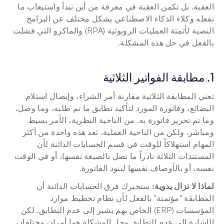
العقبة. بل تكمن العقبة في معرفة من أين نبدأ واستيعاب ما 
تفعله وكلاء الذكاء الاصطناعي بشكل مختلف عن البرامج 
النصية لأتمتة العمليات الروبوتية (RPA) والماكرو التي فشلت 
بالفعل في حل هذه المشكلة.
1. مطابقة الفواتير الثلاثية
تعني المطابقة الثلاثية مقارنة أمر الشراء، وإيصال استلام 
البضائع، وفاتورة المورد لتأكيد تطابق ما تم طلبه، وما وصل، 
وما تم تحرير فاتورة به. من الناحية النظرية، الأمر بسيط 
ومباشر. ولكن من الناحية العملية، تعد هذه واحدة من أكثر 
المهام استهلاكاً للوقت في قسم الحسابات الدائنة لأن 
المستندات الثلاثة نادراً ما تصل بالصيغة نفسها، أو في الوقت 
نفسه، أو بالأوصاف نفسها لبنود الفاتورة.
لماذا لا تزال يدوية:
 ستخبرك فرق الحسابات الدائنة أن 
المطابقة "مؤتمتة" بالفعل لأن نظام تخطيط موارد 
المؤسسات (ERP) الخاص بهم يشير إلى عدم التطابق. لكن 
الإشارة إلى عدم التطابق وحل المشكلة هما أمران مختلفان. 