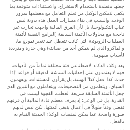
جعلها منظمة باستخدام الاستخراج، والاستثناءات متوقعة بما 
يكفي لتمكين الوكيل من تعلم التعامل مع معظمها بمرور 
الوقت. والسبب في بقاء مسارات العمل هذه يدوية ليس 
غياب التكنولوجيا، بل لأن الفرق المالية واجهت تجارب غير 
ناجحة مع محاولات الأتمتة السابقة (البرامج النصية لأتمتة 
العمليات الروبوتية التي كانت تتعطل عند تغيير نموذج ما، 
والماكرو الذي لم يتمكن أحد من صيانته) وهي حذرة ومترددة 
لأسباب مفهومة.
يعد وكلاء الذكاء الاصطناعي فئة مختلفة تماماً من الأدوات. 
فهم لا يعتمدون على إحداثيات الشاشة الدقيقة أو قواعد "إذا 
حدث كذا افعل كذا" الهشة. بل يقرأون المستندات، ويفهمون 
السياق، ويتعلمون من التصحيحات، ويتعاملون مع التباين الذي 
جعل الأتمتة السابقة سريعة العطب. الفجوة ليست في 
القدرة، بل في الوعي؛ إذ يعرف معظم قادة المالية أن فرقهم 
تقضي وقتاً طويلاً في أعمال ينبغي أتمتتها، لكن ليس لديهم 
صورة واضحة عما يمكن لمنصات الوكلاء الحديثة القيام به 
بالفعل.