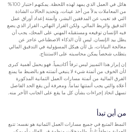
هائل في العمل الذي يمهد لهذه اللحظة. يمكنهم اختبار 100% 
من المعاملات بدلاً من أخذ عينات، وتحديد الحالات الشاذة 
التي قد تغيب عن المدققين البشر، وأتمتة إعداد أوراق عمل 
التدقيق والربط المالي. ولكن القرار النهائي، القرار الذي يضع 
فيه الإنسان توقيعه ومستقبله المهني على المحك، يجب أن 
يظل بيد الإنسان. ليس لأن الذكاء الاصطناعي عاجز عن 
معالجة البيانات، بل لأن هيكل المسؤولية في التدقيق المالي 
يتطلب شخصاً يمكن محاسبته على الاستنتاج.
إن إبراز هذا التمييز ليس ترفاً أكاديمياً. فهو يحمل أهمية كبرى 
لأن الخوف من أتمتة شيء لا ينبغي أتمتته هو بالضبط ما يمنع 
الفرق المالية من أتمتة مسارات العمل الثمانية المذكورة 
أعلاه والتي يجب أتمتتها تماماً. ومعرفة أين يقع الحد الفاصل 
تسهل اتخاذ إجراءات بشأن كل ما يقع على الجانب الآخر منه.
من أين تبدأ
النمط المتبع في جميع مسارات العمل الثمانية هو نفسه: تتبع 
العملية منطقاً ثابتاً، والمدخلات منظمة في الغالب أو يمكن 