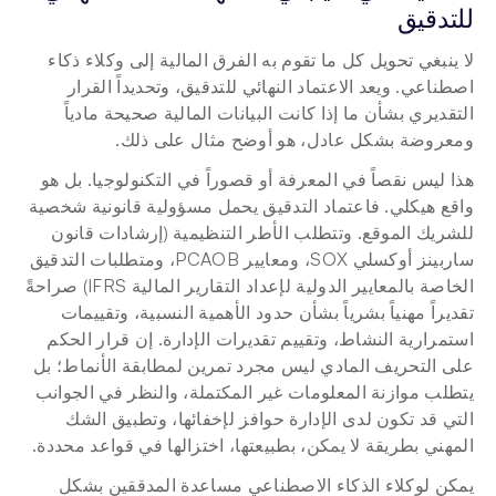
للتدقيق
لا ينبغي تحويل كل ما تقوم به الفرق المالية إلى وكلاء ذكاء 
اصطناعي. ويعد الاعتماد النهائي للتدقيق، وتحديداً القرار 
التقديري بشأن ما إذا كانت البيانات المالية صحيحة مادياً 
ومعروضة بشكل عادل، هو أوضح مثال على ذلك.
هذا ليس نقصاً في المعرفة أو قصوراً في التكنولوجيا. بل هو 
واقع هيكلي. فاعتماد التدقيق يحمل مسؤولية قانونية شخصية 
للشريك الموقع. وتتطلب الأطر التنظيمية (إرشادات قانون 
ساربينز أوكسلي SOX، ومعايير PCAOB، ومتطلبات التدقيق 
الخاصة بالمعايير الدولية لإعداد التقارير المالية IFRS) صراحةً 
تقديراً مهنياً بشرياً بشأن حدود الأهمية النسبية، وتقييمات 
استمرارية النشاط، وتقييم تقديرات الإدارة. إن قرار الحكم 
على التحريف المادي ليس مجرد تمرين لمطابقة الأنماط؛ بل 
يتطلب موازنة المعلومات غير المكتملة، والنظر في الجوانب 
التي قد تكون لدى الإدارة حوافز لإخفائها، وتطبيق الشك 
المهني بطريقة لا يمكن، بطبيعتها، اختزالها في قواعد محددة.
يمكن لوكلاء الذكاء الاصطناعي مساعدة المدققين بشكل 