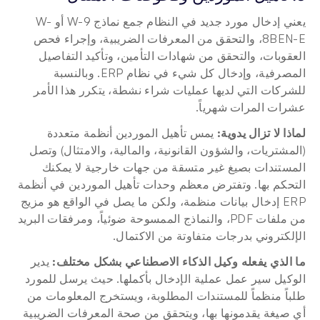
يعني إدخال مورد جديد في النظام جمع نماذج W-9 أو W-
8BEN-E، والتحقق من المعرفات الضريبية، وإجراء فحص 
العقوبات، والتحقق من شهادات التأمين، وتأكيد التفاصيل 
المصرفية، وإدخال كل شيء في نظام ERP. وبالنسبة 
للشركات التي لديها عمليات شراء نشطة، يتكرر هذا الأمر 
عشرات المرات شهرياً.
لماذا لا تزال يدوية:
 يمس تأهيل الموردين أنظمة متعددة 
(المشتريات، والشؤون القانونية، والمالية، والامتثال) وتصل 
المستندات بصيغ غير متسقة من جهات خارجية لا يمكنك 
التحكم بها. وتفترض معظم وحدات تأهيل الموردين في أنظمة 
ERP إدخال بيانات منظمة، ولكن ما يصل في الواقع هو مزيج 
من ملفات PDF، والنماذج الممسوحة ضوئياً، ومرفقات البريد 
الإلكتروني بدرجات متفاوتة من الاكتمال.
ما الذي يفعله وكيل الذكاء الاصطناعي بشكل مختلف:
 يدير 
الوكيل سير عمل عملية الإدخال بأكملها. حيث يرسل للمورد 
طلباً منظماً للمستندات المطلوبة، ويستخرج المعلومات من 
أي صيغة يقدمونها بها، ويتحقق من صحة المعرفات الضريبية 