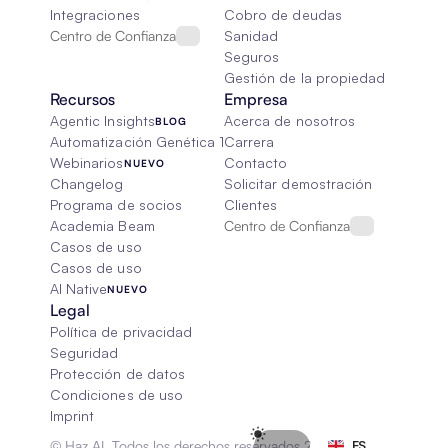
Integraciones
Cobro de deudas
Centro de Confianza
Sanidad
Seguros
Gestión de la propiedad
Recursos
Empresa
Agentic Insights
Acerca de nosotros
BLOG
Automatización Genética 101
Carrera
Webinarios
Contacto
NUEVO
Changelog
Solicitar demostración
Programa de socios
Clientes
Academia Beam
Centro de Confianza
Casos de uso
Casos de uso
AI Native
NUEVO
Legal
Política de privacidad
Seguridad
Protección de datos
Condiciones de uso
Imprint
Select Language
© Haz AI. Todos los derechos reservados 2026
ES