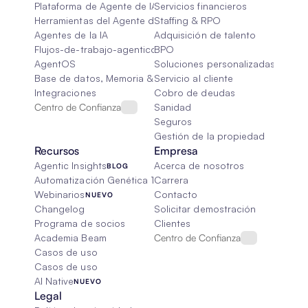
Plataforma de Agente de IA
Servicios financieros
Herramientas del Agente de IA
Staffing & RPO
Agentes de la IA
Adquisición de talento
Flujos-de-trabajo-agenticos
BPO
AgentOS
Soluciones personalizadas de IA
Base de datos, Memoria & Trapo
Servicio al cliente
Integraciones
Cobro de deudas
Centro de Confianza
Sanidad
Seguros
Gestión de la propiedad
Recursos
Empresa
Agentic Insights
Acerca de nosotros
BLOG
Automatización Genética 101
Carrera
Webinarios
Contacto
NUEVO
Changelog
Solicitar demostración
Programa de socios
Clientes
Academia Beam
Centro de Confianza
Casos de uso
Casos de uso
AI Native
NUEVO
Legal