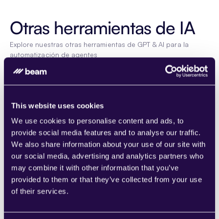
Otras herramientas de IA
Explore nuestras otras herramientas de GPT & AI para la 
automatización de agentes
Cita con el cliente Respuesta
This website uses cookies
Learn more
We use cookies to personalise content and ads, to
provide social media features and to analyse our traffic.
We also share information about your use of our site with
our social media, advertising and analytics partners who
may combine it with other information that you’ve
provided to them or that they’ve collected from your use
Understand Scheduling Request
of their services.
Learn more