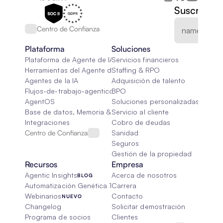
Suscríbete
Centro de Confianza
Plataforma
Soluciones
Plataforma de Agente de IA
Servicios financieros
Herramientas del Agente de IA
Staffing & RPO
Agentes de la IA
Adquisición de talento
Flujos-de-trabajo-agenticos
BPO
AgentOS
Soluciones personalizadas de IA
Base de datos, Memoria & Trapo
Servicio al cliente
Integraciones
Cobro de deudas
Centro de Confianza
Sanidad
Seguros
Gestión de la propiedad
Recursos
Empresa
Agentic Insights
Acerca de nosotros
BLOG
Automatización Genética 101
Carrera
Webinarios
Contacto
NUEVO
Changelog
Solicitar demostración
Programa de socios
Clientes