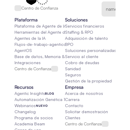
Centro de Confianza
Plataforma
Soluciones
Plataforma de Agente de IA
Servicios financieros
Herramientas del Agente de IA
Staffing & RPO
Agentes de la IA
Adquisición de talento
Flujos-de-trabajo-agenticos
BPO
AgentOS
Soluciones personalizadas de IA
Base de datos, Memoria & Trapo
Servicio al cliente
Integraciones
Cobro de deudas
Centro de Confianza
Sanidad
Seguros
Gestión de la propiedad
Recursos
Empresa
Agentic Insights
Acerca de nosotros
BLOG
Automatización Genética 101
Carrera
Webinarios
Contacto
NUEVO
Changelog
Solicitar demostración
Programa de socios
Clientes
Academia Beam
Centro de Confianza
Casos de uso