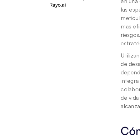
en una 
Rayo.ai
las esp
meticul
más efi
riesgos
estraté
Utiliza
de desa
depende
integra
colabor
de vida
alcanza
Cóm