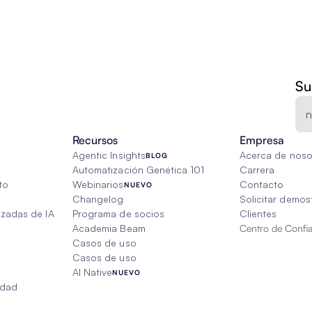
Su
Recursos
Empresa
Agentic Insights
Acerca de noso
BLOG
Automatización Genética 101
Carrera
to
Webinarios
Contacto
NUEVO
Changelog
Solicitar demos
izadas de IA
Programa de socios
Clientes
Academia Beam
Centro de Confi
Casos de uso
Casos de uso
AI Native
NUEVO
edad