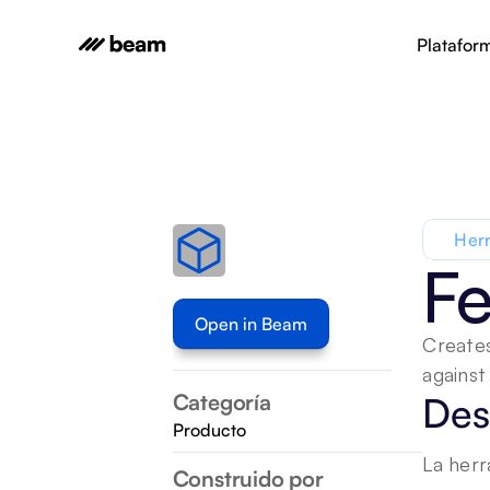
Platafor
Herr
Fe
Open in Beam
Creates
against
Categoría
Des
Producto
La herr
Construido por