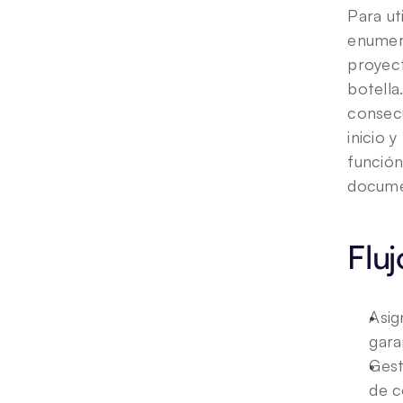
Para ut
enumera
proyect
botella
consecu
inicio y
función
documen
Fluj
Asig
gara
Gest
de c