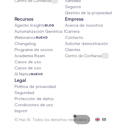
Centro de Confianza
Sanidad
Seguros
Gestión de la propiedad
Recursos
Empresa
Agentic Insights
Acerca de nosotros
BLOG
Automatización Genética 101
Carrera
Webinarios
Contacto
NUEVO
Changelog
Solicitar demostración
Programa de socios
Clientes
Academia Beam
Centro de Confianza
Casos de uso
Casos de uso
AI Native
NUEVO
Legal
Política de privacidad
Seguridad
Protección de datos
Condiciones de uso
Imprint
Select Language
© Haz AI. Todos los derechos reservados 2026
ES