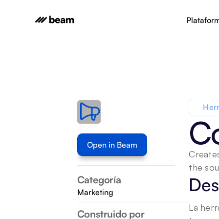
Platafor
Herr
Co
Open in Beam
Creates
the sou
Categoría
Des
Marketing
La herr
Construido por