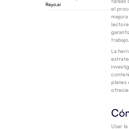
tareas 
Rayo.ai
el proc
mejora 
lectore
garanti
trabajo
La herr
estrate
investi
conteni
planes 
ofrecie
Cóm
Usar la