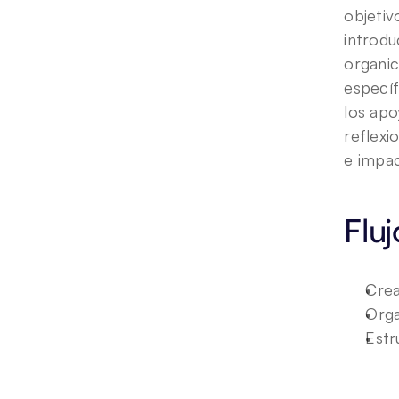
objetiv
introdu
organic
específ
los apo
reflexi
e impac
Fluj
Crea
Orga
Estr