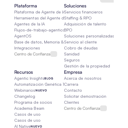
Plataforma
Soluciones
Plataforma de Agente de IA
Servicios financieros
Herramientas del Agente de IA
Staffing & RPO
Agentes de la IA
Adquisición de talento
Flujos-de-trabajo-agenticos
BPO
AgentOS
Soluciones personalizadas de IA
Base de datos, Memoria & Trapo
Servicio al cliente
Integraciones
Cobro de deudas
Centro de Confianza
Sanidad
Seguros
Gestión de la propiedad
Recursos
Empresa
Agentic Insights
Acerca de nosotros
BLOG
Automatización Genética 101
Carrera
Webinarios
Contacto
NUEVO
Changelog
Solicitar demostración
Programa de socios
Clientes
Academia Beam
Centro de Confianza
Casos de uso
Casos de uso
AI Native
NUEVO