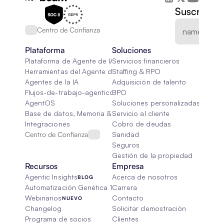
Suscríbete
Centro de Confianza
Plataforma
Soluciones
Plataforma de Agente de IA
Servicios financieros
Herramientas del Agente de IA
Staffing & RPO
Agentes de la IA
Adquisición de talento
Flujos-de-trabajo-agenticos
BPO
AgentOS
Soluciones personalizadas de IA
Base de datos, Memoria & Trapo
Servicio al cliente
Integraciones
Cobro de deudas
Centro de Confianza
Sanidad
Seguros
Gestión de la propiedad
Recursos
Empresa
Agentic Insights
Acerca de nosotros
BLOG
Automatización Genética 101
Carrera
Webinarios
Contacto
NUEVO
Changelog
Solicitar demostración
Programa de socios
Clientes