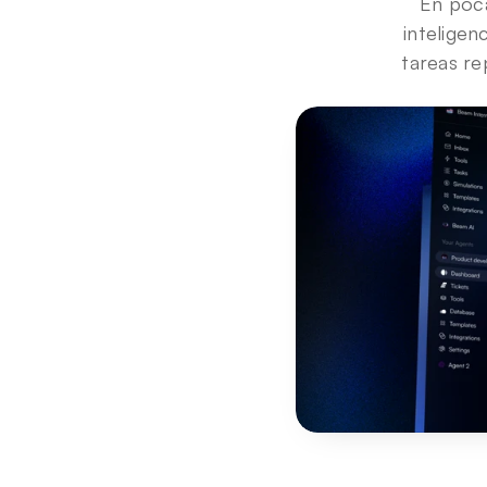
En poca
inteligen
tareas re