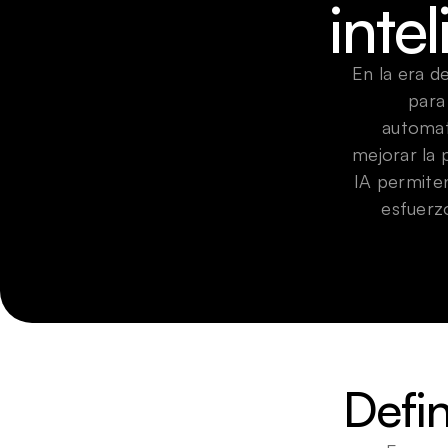
inte
En la era d
para
automati
mejorar la 
IA permiten
esfuerzo
Defi