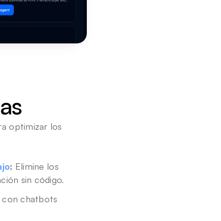
as
 optimizar los 
ajo
:
 Elimine los 
ción sin código
.
s con chatbots 