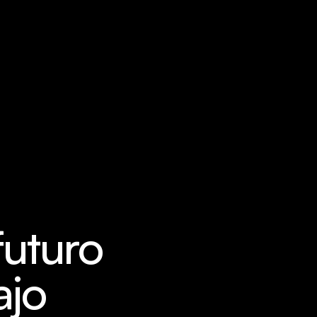
uturo 
jo 