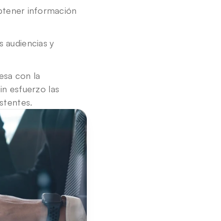
tener información 
audiencias y 
sa con la 
n esfuerzo las 
istentes
.