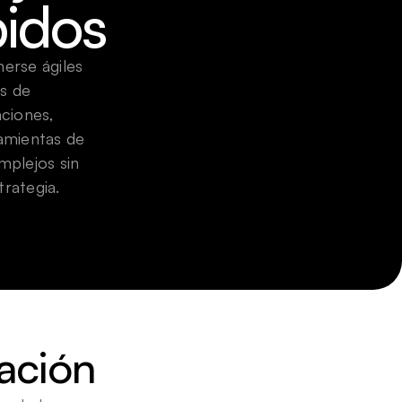
pidos
erse ágiles 
s de 
ciones, 
amientas de 
plejos sin 
trategia.
ación