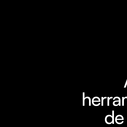
herram
de 