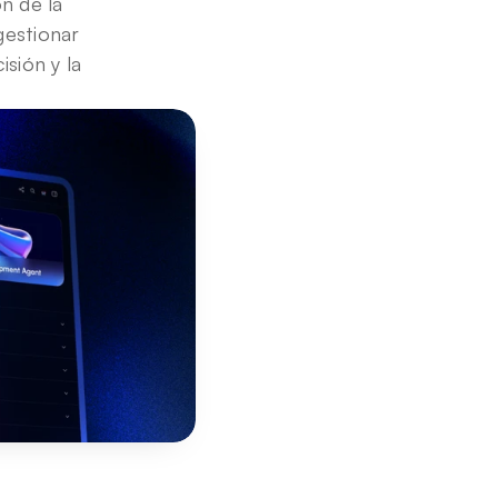
n de la 
estionar 
sión y la 