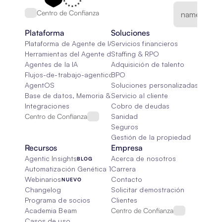
Centro de Confianza
Plataforma
Soluciones
Plataforma de Agente de IA
Servicios financieros
Herramientas del Agente de IA
Staffing & RPO
Agentes de la IA
Adquisición de talento
Flujos-de-trabajo-agenticos
BPO
AgentOS
Soluciones personalizadas de IA
Base de datos, Memoria & Trapo
Servicio al cliente
Integraciones
Cobro de deudas
Centro de Confianza
Sanidad
Seguros
Gestión de la propiedad
Recursos
Empresa
Agentic Insights
Acerca de nosotros
BLOG
Automatización Genética 101
Carrera
Webinarios
Contacto
NUEVO
Changelog
Solicitar demostración
Programa de socios
Clientes
Academia Beam
Centro de Confianza
Casos de uso