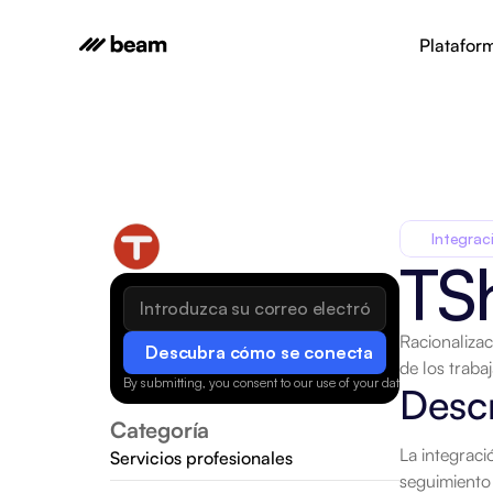
Platafor
Integrac
TS
Racionalizac
Descubra cómo se conecta
de los traba
By submitting, you consent to our use of your data.
Privacy Policy
Desc
Categoría
La integrac
Servicios profesionales
seguimiento 