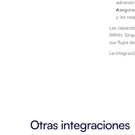
administr
Asegurar
y los req
Las capacida
RRHH. Simple
sus flujos d
La integrac
Otras integraciones