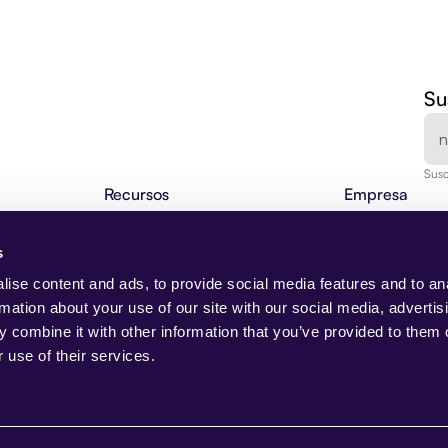
Su
Susc
Recursos
Empresa
Agentic Insights
Acerca de noso
BLOG
Automatización Genética 101
Carrera
s
to
Webinarios
Contacto
NUEVO
Changelog
Solicitar demos
ise content and ads, to provide social media features and to an
izadas de IA
Programa de socios
Clientes
rmation about your use of our site with our social media, advertis
Academia Beam
Centro de Confi
 combine it with other information that you’ve provided to them o
Casos de uso
 use of their services.
Casos de uso
AI Native
NUEVO
edad