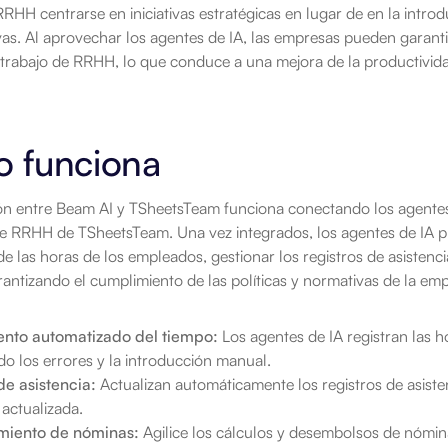
RHH centrarse en iniciativas estratégicas en lugar de en la intro
vas. Al aprovechar los agentes de IA, las empresas pueden garantiz
e trabajo de RRHH, lo que conduce a una mejora de la productivida
 funciona
ión entre Beam AI y TSheetsTeam funciona conectando los agentes
de RRHH de TSheetsTeam. Una vez integrados, los agentes de IA pu
e las horas de los empleados, gestionar los registros de asistenci
rantizando el cumplimiento de las políticas y normativas de la em
nto automatizado del tiempo:
 Los agentes de IA registran las h
o los errores y la introducción manual.
de asistencia:
 Actualizan automáticamente los registros de asiste
 actualizada.
miento de nóminas:
 Agilice los cálculos y desembolsos de nómin