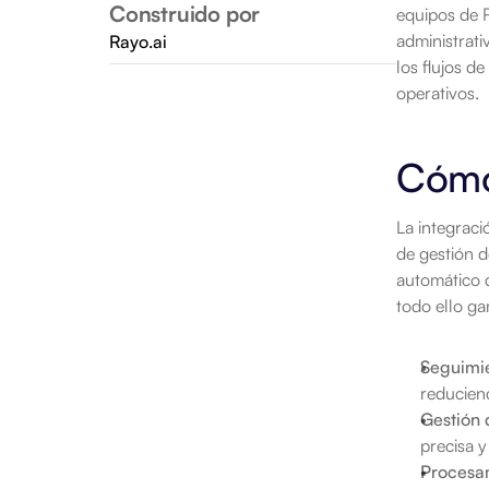
Construido por
equipos de R
administrati
Rayo.ai
los flujos d
operativos.
Cómo
La integrac
de gestión 
automático d
todo ello ga
Seguimie
reduciend
Gestión 
precisa y
Procesa