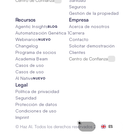
Centro de Confianza
Sanidad
Seguros
Gestión de la propiedad
Recursos
Empresa
Agentic Insights
Acerca de nosotros
BLOG
Automatización Genética 101
Carrera
Webinarios
Contacto
NUEVO
Changelog
Solicitar demostración
Programa de socios
Clientes
Academia Beam
Centro de Confianza
Casos de uso
Casos de uso
AI Native
NUEVO
Legal
Política de privacidad
Seguridad
Protección de datos
Condiciones de uso
Imprint
Select Language
© Haz AI. Todos los derechos reservados 2026
ES