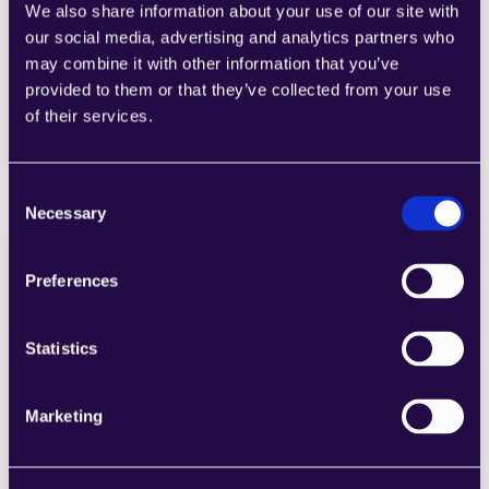
We also share information about your use of our site with
de categorías para crear fácilmente 
our social media, advertising and analytics partners who
páginas que satisfagan las necesidades de 
may combine it with other information that you’ve
su empresa en crecimiento.
provided to them or that they’ve collected from your use
Páginas de inicio
of their services.
Learn more
Consent
Necessary
Selection
Preferences
2markdown
Combine secciones de una amplia gama 
Statistics
de categorías para crear fácilmente 
páginas que satisfagan las necesidades de 
su empresa en crecimiento.
Marketing
Páginas de inicio
Learn more