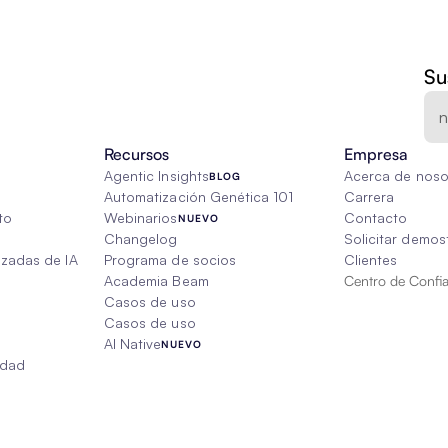
Su
Recursos
Empresa
Agentic Insights
Acerca de noso
BLOG
Automatización Genética 101
Carrera
to
Webinarios
Contacto
NUEVO
Changelog
Solicitar demos
izadas de IA
Programa de socios
Clientes
Academia Beam
Centro de Confi
Casos de uso
Casos de uso
AI Native
NUEVO
edad