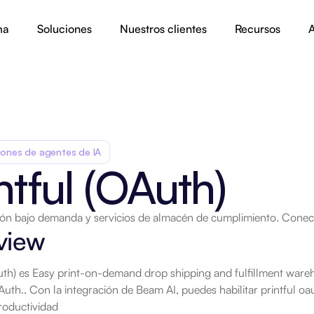
ma
Soluciones
Nuestros clientes
Recursos
A
iones de agentes de IA
ntful (OAuth)
sión bajo demanda y servicios de almacén de cumplimiento. Cone
view
uth) es Easy print-on-demand drop shipping and fulfillment ware
Auth.. Con la integración de Beam AI, puedes habilitar printful oau
roductividad