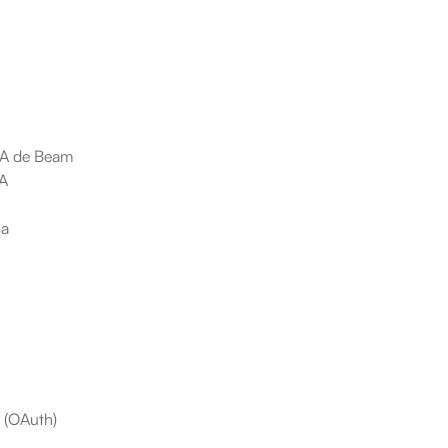
 IA de Beam
IA
sa
l (OAuth)