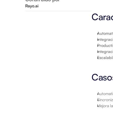
Rayo.ai
Carac
Automat
Integrac
Product
Integrac
Escalabi
Caso
Automati
Sincroniz
Mejora la