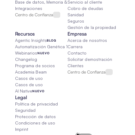
Base de datos, Memoria & Trapo
Servicio al cliente
Integraciones
Cobro de deudas
Centro de Confianza
Sanidad
Seguros
Gestión de la propiedad
Recursos
Empresa
Agentic Insights
Acerca de nosotros
BLOG
Automatización Genética 101
Carrera
Webinarios
Contacto
NUEVO
Changelog
Solicitar demostración
Programa de socios
Clientes
Academia Beam
Centro de Confianza
Casos de uso
Casos de uso
AI Native
NUEVO
Legal
Política de privacidad
Seguridad
Protección de datos
Condiciones de uso
Imprint
Select Language