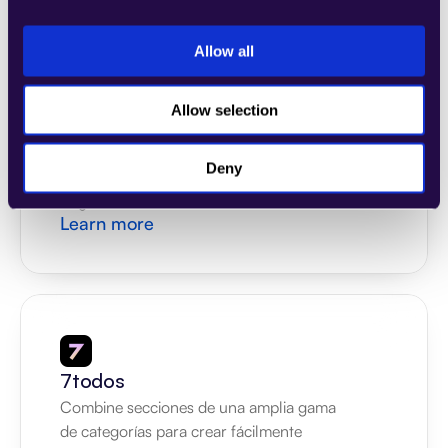
Allow all
4Dem
Combine secciones de una amplia gama 
Allow selection
de categorías para crear fácilmente 
páginas que satisfagan las necesidades de 
Deny
su empresa en crecimiento.
Páginas de inicio
Learn more
7todos
Combine secciones de una amplia gama 
de categorías para crear fácilmente 