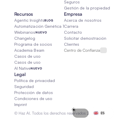
Seguros
Gestión de la propiedad
Recursos
Empresa
Agentic Insights
Acerca de nosotros
BLOG
Automatización Genética 101
Carrera
Webinarios
Contacto
NUEVO
Changelog
Solicitar demostración
Programa de socios
Clientes
Academia Beam
Centro de Confianza
Casos de uso
Casos de uso
AI Native
NUEVO
Legal
Política de privacidad
Seguridad
Protección de datos
Condiciones de uso
Imprint
Select Language
© Haz AI. Todos los derechos reservados 2026
ES