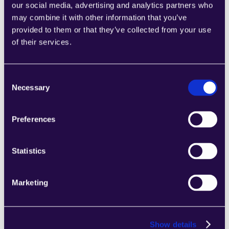
our social media, advertising and analytics partners who
su empresa en crecimiento.
may combine it with other information that you’ve
Páginas de inicio
provided to them or that they’ve collected from your use
Learn more
of their services.
Consent
Necessary
Selection
2markdown
Preferences
Combine secciones de una amplia gama 
de categorías para crear fácilmente 
Statistics
páginas que satisfagan las necesidades de 
su empresa en crecimiento.
Páginas de inicio
Marketing
Learn more
Show details