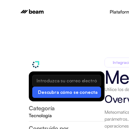
Platafor
Integrac
Me
Utilice los 
Descubra cómo se conecta
Over
Categoría
Meteomatics
Tecnología
parámetros..
operaciones 
Construido por