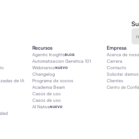
Su
Recursos
Empresa
Agentic Insights
Acerca de noso
BLOG
Automatización Genética 101
Carrera
to
Webinarios
Contacto
NUEVO
Changelog
Solicitar demos
izadas de IA
Programa de socios
Clientes
Academia Beam
Centro de Confi
Casos de uso
Casos de uso
AI Native
NUEVO
edad