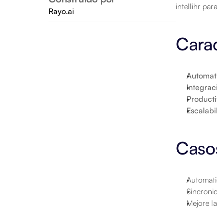
intellihr pa
Rayo.ai
Carac
Automat
Integrac
Product
Escalabi
Caso
Automati
Sincronic
Mejore la