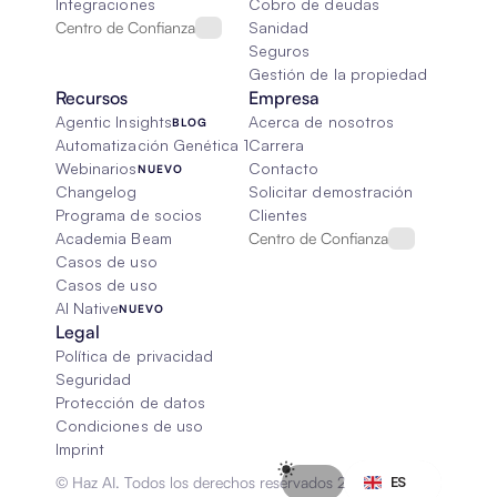
Integraciones
Cobro de deudas
Centro de Confianza
Sanidad
Seguros
Gestión de la propiedad
Recursos
Empresa
Agentic Insights
Acerca de nosotros
BLOG
Automatización Genética 101
Carrera
Webinarios
Contacto
NUEVO
Changelog
Solicitar demostración
Programa de socios
Clientes
Academia Beam
Centro de Confianza
Casos de uso
Casos de uso
AI Native
NUEVO
Legal
Política de privacidad
Seguridad
Protección de datos
Condiciones de uso
Imprint
Select Language
© Haz AI. Todos los derechos reservados 2026
ES