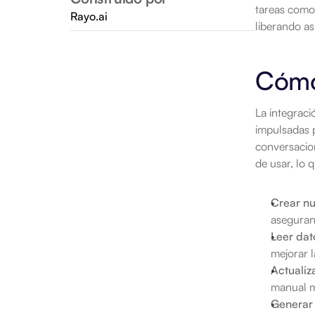
tareas como 
Rayo.ai
liberando as
Cómo
La integrac
impulsadas p
conversacion
de usar, lo 
Crear nu
aseguran
Leer dat
mejorar l
Actualiz
manual m
Generar 