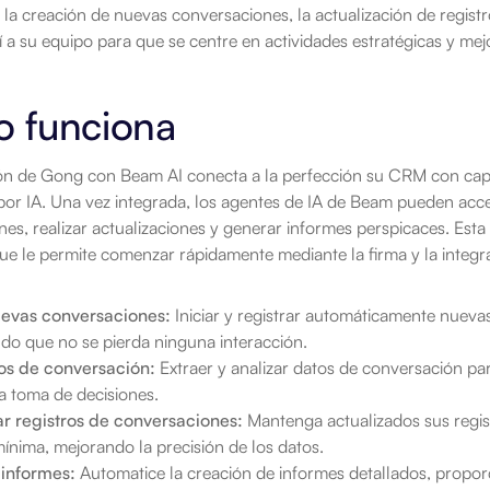
la creación de nuevas conversaciones, la actualización de registr
í a su equipo para que se centre en actividades estratégicas y me
 funciona
ión de Gong con Beam AI conecta a la perfección su CRM con cap
or IA. Una vez integrada, los agentes de IA de Beam pueden acced
es, realizar actualizaciones y generar informes perspicaces. Esta i
que le permite comenzar rápidamente mediante la firma y la inte
evas conversaciones:
 Iniciar y registrar automáticamente nuev
do que no se pierda ninguna interacción.
os de conversación:
 Extraer y analizar datos de conversación pa
a toma de decisiones.
ar registros de conversaciones:
 Mantenga actualizados sus regi
ínima, mejorando la precisión de los datos.
informes:
 Automatice la creación de informes detallados, propor