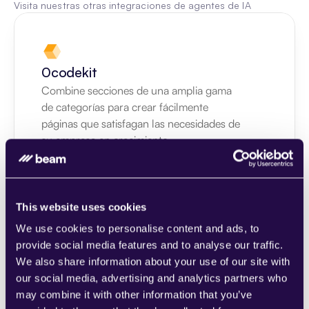
Visita nuestras otras integraciones de agentes de IA
0codekit
Combine secciones de una amplia gama 
de categorías para crear fácilmente 
páginas que satisfagan las necesidades de 
su empresa en crecimiento.
Páginas de inicio
Learn more
This website uses cookies
We use cookies to personalise content and ads, to
provide social media features and to analyse our traffic.
We also share information about your use of our site with
1CRM
our social media, advertising and analytics partners who
may combine it with other information that you’ve
Combine secciones de una amplia gama 