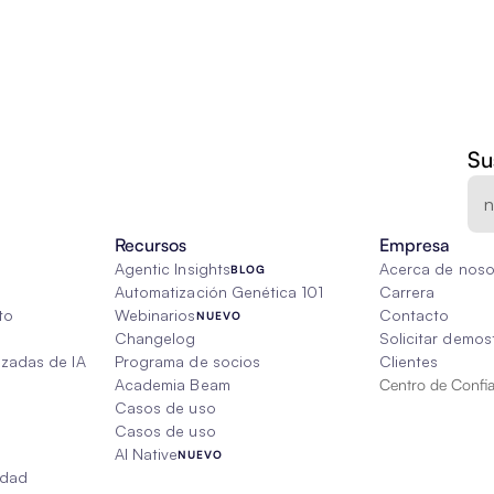
Su
Recursos
Empresa
Agentic Insights
Acerca de noso
BLOG
Automatización Genética 101
Carrera
to
Webinarios
Contacto
NUEVO
Changelog
Solicitar demos
izadas de IA
Programa de socios
Clientes
Academia Beam
Centro de Confi
Casos de uso
Casos de uso
AI Native
NUEVO
edad