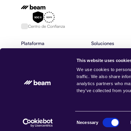
Centro de Confianza
Plataforma
Soluciones
Plataforma de Agente de IA
Servicios financieros
Herramientas del Agente de IA
Staffing & RPO
This website uses cookie
Agentes de la IA
Adquisición de talen
Flujos-de-trabajo-agenticos
BPO
We use cookies to personal
AgentOS
Soluciones personal
traffic. We also share info
Base de datos, Memoria & Trapo
Servicio al cliente
analytics partners who may
Integraciones
Cobro de deudas
they’ve collected from your
Centro de Confianza
Sanidad
Seguros
Gestión de la propi
© Haz AI. Todos los derechos reservados 2026
Consent
Necessary
Selection