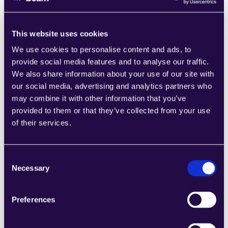
páginas que satisfagan las necesidades de 
su empresa en crecimiento.
Páginas de inicio
This website uses cookies
Learn more
We use cookies to personalise content and ads, to
provide social media features and to analyse our traffic.
We also share information about your use of our site with
our social media, advertising and analytics partners who
may combine it with other information that you’ve
provided to them or that they’ve collected from your use
2Chat
of their services.
Combine secciones de una amplia gama 
de categorías para crear fácilmente 
Consent
páginas que satisfagan las necesidades de 
Necessary
Selection
su empresa en crecimiento.
Páginas de inicio
Learn more
Preferences