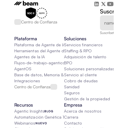
Suscríbete
Centro de Confianza
Suscríbete a nuest
Plataforma
Soluciones
Plataforma de Agente de IA
Servicios financieros
Herramientas del Agente de IA
Staffing & RPO
Agentes de la IA
Adquisición de talento
Flujos-de-trabajo-agenticos
BPO
AgentOS
Soluciones personalizadas de IA
Base de datos, Memoria & Trapo
Servicio al cliente
Integraciones
Cobro de deudas
Centro de Confianza
Sanidad
Seguros
Gestión de la propiedad
Recursos
Empresa
Agentic Insights
Acerca de nosotros
BLOG
Automatización Genética 101
Carrera
Webinarios
Contacto
NUEVO