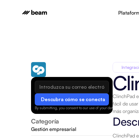
Platafor
Integrac
Cl
ClinchPad es
Descubra cómo se conecta
fácil de usa
By submitting, you consent to our use of your data.
Privacy Policy
más organiza
Desc
Categoría
Gestión empresarial
ClinchPad es