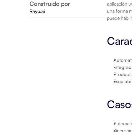
Construido por
aplicación w
una forma má
Rayo.ai
puede habili
Carac
Automat
Integrac
Product
Escalabi
Caso
Automati
Sincroni