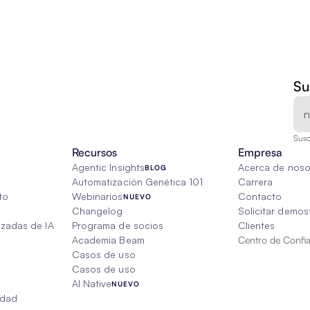
Su
Susc
Recursos
Empresa
Agentic Insights
Acerca de noso
BLOG
Automatización Genética 101
Carrera
to
Webinarios
Contacto
NUEVO
Changelog
Solicitar demos
izadas de IA
Programa de socios
Clientes
Academia Beam
Centro de Confi
Casos de uso
Casos de uso
AI Native
NUEVO
edad