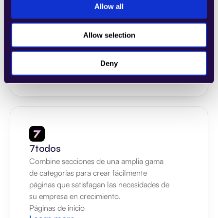
4Dem
Allow all
Combine secciones de una amplia gama 
de categorías para crear fácilmente 
Allow selection
páginas que satisfagan las necesidades de 
su empresa en crecimiento.
Páginas de inicio
Deny
Learn more
7todos
Combine secciones de una amplia gama 
de categorías para crear fácilmente 
páginas que satisfagan las necesidades de 
su empresa en crecimiento.
Páginas de inicio