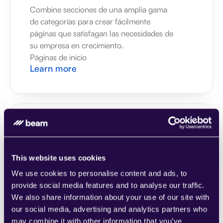
Combine secciones de una amplia gama 
de categorías para crear fácilmente 
páginas que satisfagan las necesidades de 
su empresa en crecimiento.
Páginas de inicio
Learn more
2Chat
This website uses cookies
Combine secciones de una amplia gama 
de categorías para crear fácilmente 
We use cookies to personalise content and ads, to
páginas que satisfagan las necesidades de 
provide social media features and to analyse our traffic.
su empresa en crecimiento.
We also share information about your use of our site with
Páginas de inicio
our social media, advertising and analytics partners who
Learn more
may combine it with other information that you’ve