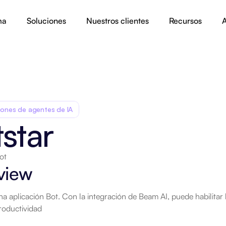
ma
Soluciones
Nuestros clientes
Recursos
A
iones de agentes de IA
star
ot
view
na aplicación Bot. Con la integración de Beam AI, puede habilitar b
roductividad