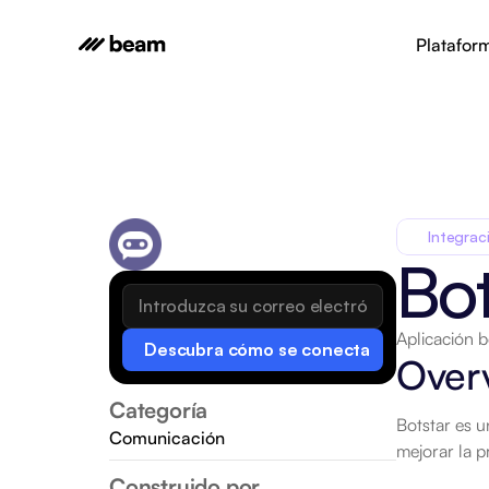
Platafor
Integrac
Bot
Aplicación b
Descubra cómo se conecta
Over
Categoría
Botstar es u
Comunicación
mejorar la p
Construido por