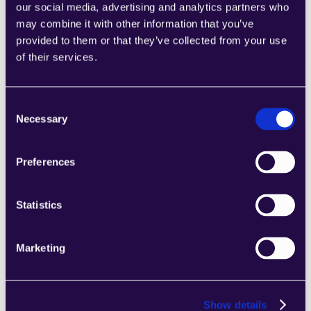
our social media, advertising and analytics partners who
su empresa en crecimiento.
may combine it with other information that you’ve
Páginas de inicio
provided to them or that they’ve collected from your use
Learn more
of their services.
Consent
Necessary
Selection
2markdown
Preferences
Combine secciones de una amplia gama 
de categorías para crear fácilmente 
Statistics
páginas que satisfagan las necesidades de 
su empresa en crecimiento.
Páginas de inicio
Marketing
Learn more
Show details