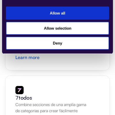
Allow all
4Dem
Combine secciones de una amplia gama 
Allow selection
de categorías para crear fácilmente 
páginas que satisfagan las necesidades de 
Deny
su empresa en crecimiento.
Páginas de inicio
Learn more
7todos
Combine secciones de una amplia gama 
de categorías para crear fácilmente 