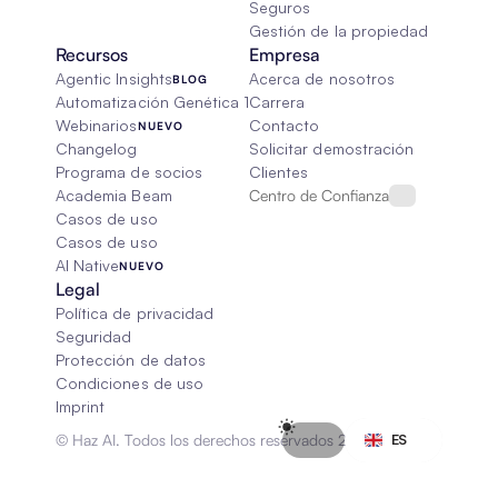
Seguros
Gestión de la propiedad
Recursos
Empresa
Agentic Insights
Acerca de nosotros
BLOG
Automatización Genética 101
Carrera
Webinarios
Contacto
NUEVO
Changelog
Solicitar demostración
Programa de socios
Clientes
Academia Beam
Centro de Confianza
Casos de uso
Casos de uso
AI Native
NUEVO
Legal
Política de privacidad
Seguridad
Protección de datos
Condiciones de uso
Imprint
Select Language
© Haz AI. Todos los derechos reservados 2026
ES