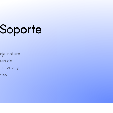
Soporte 
e natural, 
es de 
r voz, y 
xto.