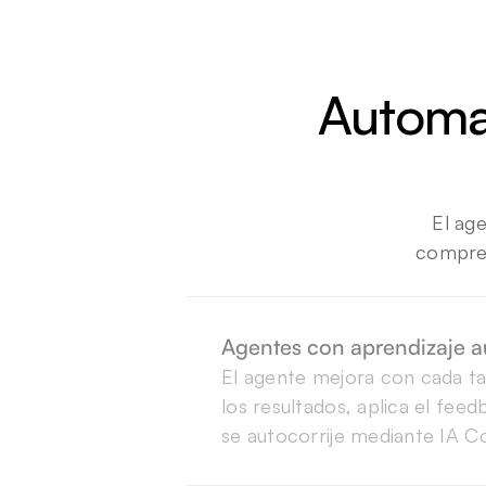
Automat
El ag
compren
Agentes con aprendizaje 
El agente mejora con cada tar
los resultados, aplica el feed
Como resultado de los consta
se autocorrije mediante IA Co
retroalimentación, los agente
Beam perfeccionan su enfoqu