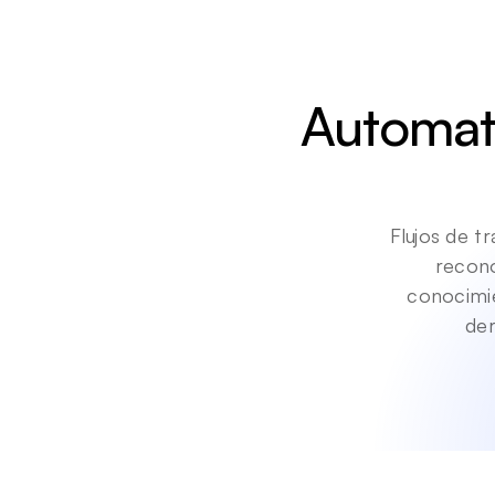
Automati
Flujos de t
recono
conocimie
der