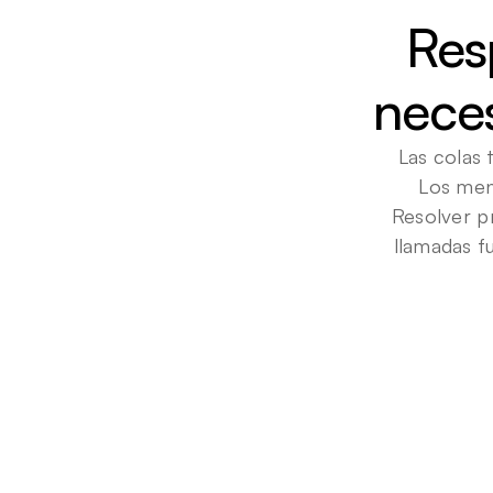
Res
neces
Las colas 
Los menú
Resolver pr
llamadas f
7
0
%
Llamadas
resueltas
automáticamente