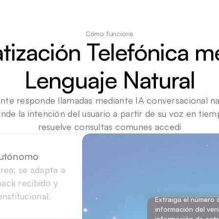
Cómo funciona
ización Telefónica me
Lenguaje Natural
ente responde llamadas mediante IA conversacional nat
de la intención del usuario a partir de su voz en tiemp
resuelve consultas comunes accedi
autónomo
ea: se adapta a 
back recibido y 
ntes bucles de 
nstitucional.
Extraiga el número d
s de IA de 
Extraiga el número de
información del vend
Extraiga el número de
información del vende
e con cada 
información de entre