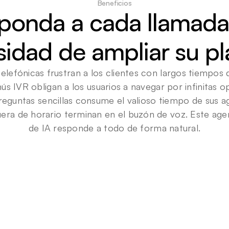
Beneficios
ponda a cada llamada 
idad de ampliar su pla
telefónicas frustran a los clientes con largos tiempos 
s IVR obligan a los usuarios a navegar por infinitas op
eguntas sencillas consume el valioso tiempo de sus ag
uera de horario terminan en el buzón de voz. Este age
de IA responde a todo de forma natural.
<
2
0
s
Tiempo
medio
de
r