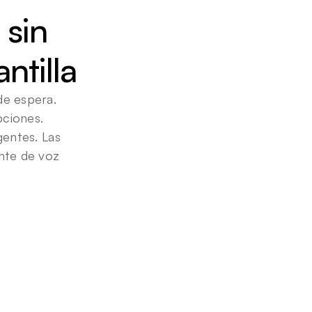
sin 
ntilla
de espera. 
ciones. 
entes. Las 
nte de voz 
espuesta