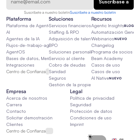
Suscríbete a nuestro boletín
Suscríbete a nuestro boletín
Plataforma
Soluciones
Recursos
Plataforma de Agente de IA
Servicios financieros
Agentic Insights
BLOG
AI
Staffing & RPO
Automatización Genétic
Agentes de la IA
Adquisición de talento
Webinarios
NUEVO
Flujos-de-trabajo-agenticos
BPO
Changelog
AgentOS
Soluciones personalizadas de IA
Programa de socios
Bases de datos, Memoria & Trapo
Servicio al cliente
Beam Academy
Integraciones
Cobro de deudas
Casos de uso
Centro de Confianza
Sanidad
Casos de uso
Seguros
AI Native
NUEVO
Gestión de la propiedad
Empresa
Legal
Acerca de nosotros
Política de privacidad
Carrera
Seguridad
Contacto
Protección de datos
Solicitar demostración
Condiciones de uso
Clientes
Imprint
Centro de Confianza
Select Language