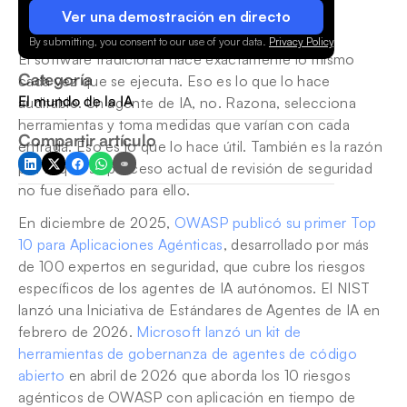
Ver una demostración en directo
By submitting, you consent to our use of your data.
Privacy Policy
.
El software tradicional hace exactamente lo mismo 
Categoría
cada vez que se ejecuta. Eso es lo que lo hace 
El mundo de la IA
auditable. Un agente de IA, no. Razona, selecciona 
herramientas y toma medidas que varían con cada 
Compartir artículo
entrada. Eso es lo que lo hace útil. También es la razón 
por la que su proceso actual de revisión de seguridad 
no fue diseñado para ello.
En diciembre de 2025, 
OWASP publicó su primer Top 
10 para Aplicaciones Agénticas
, desarrollado por más 
de 100 expertos en seguridad, que cubre los riesgos 
específicos de los agentes de IA autónomos. El NIST 
lanzó una Iniciativa de Estándares de Agentes de IA en 
febrero de 2026. 
Microsoft lanzó un kit de 
herramientas de gobernanza de agentes de código 
abierto
 en abril de 2026 que aborda los 10 riesgos 
agénticos de OWASP con aplicación en tiempo de 