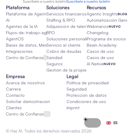
Suscríbete a nuestro boletín
Suscríbete a nuestro boletín
Plataforma
Soluciones
Recursos
Plataforma de Agente de IA
Servicios financieros
Agentic Insights
BLOG
AI
Staffing & RPO
Automatización Genétic
Agentes de la IA
Adquisición de talento
Webinarios
NUEVO
Flujos-de-trabajo-agenticos
BPO
Changelog
AgentOS
Soluciones personalizadas de IA
Programa de socios
Bases de datos, Memoria & Trapo
Servicio al cliente
Beam Academy
Integraciones
Cobro de deudas
Casos de uso
Centro de Confianza
Sanidad
Casos de uso
Seguros
AI Native
NUEVO
Gestión de la propiedad
Empresa
Legal
Acerca de nosotros
Política de privacidad
Carrera
Seguridad
Contacto
Protección de datos
Solicitar demostración
Condiciones de uso
Clientes
Imprint
Centro de Confianza
Select Language
ES
© Haz AI. Todos los derechos reservados 2026