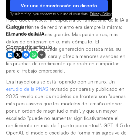
Ver una demostración en directo
By submitting, you consent to our use of your data.
Privacy Policy
.
Hace doce meses, la respuesta de la industria de la IA a 
Categoría
cualquier límite de rendimiento era siempre la misma: 
El mundo de la IA
hacer el modelo más grande. Más parámetros, más 
datos de entrenamiento, más cómputo. El 
Compartir artículo
entrenamiento de cada generación costaba más, su 
ejecución era más cara y ofrecía menores avances en 
las pruebas de rendimiento que realmente importan 
para el trabajo empresarial.
Esa trayectoria se está topando con un muro. Un 
estudio de la PNAS
 revisado por pares y publicado en 
2025 reveló que los modelos de frontera son "apenas 
más persuasivos que los modelos de tamaño inferior 
por un orden de magnitud o más", y que un mayor 
escalado "puede no aumentar significativamente el 
rendimiento en más de 1 punto porcentual". GPT-4.5 de 
OpenAI, el modelo escalado de forma más agresiva de 