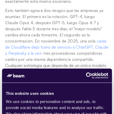
exactamente este mismo escenario.
Esto también agrava dos riesgos que las empresas ya 
asumían. El primero es la rotación. GPT-4, luego 
Claude Opus 4, después GPT-5, luego Opus 4.7 y 
después Fable 5 durante tres días; el "mejor modelo" 
cambia ahora cada trimestre. El segundo es la 
concentración. En noviembre de 2025, una sola 
caída 
de Cloudflare dejó fuera de servicio a ChatGPT, Claude 
y Perplexity a la vez
: tres proveedores competidores 
caídos por una misma dependencia compartida. 
Cualquier estrategia que dependa de un único modelo 
hereda todo lo que ello conlleva: las tarifas de ese 
proveedor, su capacidad, su calendario de 
obsolescencia y, ahora, las directivas de su gobierno.
This website uses cookies
Qué deben hacer las empresas: adoptar 
We use cookies to personalise content and ads, to
un enfoque agnóstico al modelo
provide social media features and to analyse our traffic.
We also share information about your use of our site with