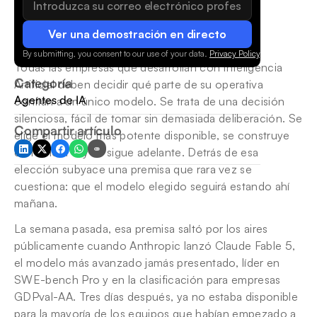
Ver una demostración en directo
By submitting, you consent to our use of your data.
Privacy Policy
.
Todas las empresas que desarrollan con Inteligencia 
Categoría
Artificial deben decidir qué parte de su operativa 
Agentes de IA
confían a un único modelo. Se trata de una decisión 
silenciosa, fácil de tomar sin demasiada deliberación. Se 
Compartir artículo
elige el modelo más potente disponible, se construye 
en torno a él y se sigue adelante. Detrás de esa 
elección subyace una premisa que rara vez se 
cuestiona: que el modelo elegido seguirá estando ahí 
mañana.
La semana pasada, esa premisa saltó por los aires 
públicamente cuando Anthropic lanzó Claude Fable 5, 
el modelo más avanzado jamás presentado, líder en 
SWE-bench Pro y en la clasificación para empresas 
GDPval-AA. Tres días después, ya no estaba disponible 
para la mayoría de los equipos que habían empezado a 