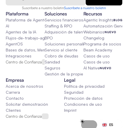
Suscríbete a nuestro boletín
Suscríbete a nuestro boletín
Plataforma
Soluciones
Recursos
Plataforma de Agente de IA
Servicios financieros
Agentic Insights
BLOG
AI
Staffing & RPO
Automatización Genétic
Agentes de la IA
Adquisición de talento
Webinarios
NUEVO
Flujos-de-trabajo-agenticos
BPO
Changelog
AgentOS
Soluciones personalizadas de IA
Programa de socios
Bases de datos, Memoria & Trapo
Servicio al cliente
Beam Academy
Integraciones
Cobro de deudas
Casos de uso
Centro de Confianza
Sanidad
Casos de uso
Seguros
AI Native
NUEVO
Gestión de la propiedad
Empresa
Legal
Acerca de nosotros
Política de privacidad
Carrera
Seguridad
Contacto
Protección de datos
Solicitar demostración
Condiciones de uso
Clientes
Imprint
Centro de Confianza
Select Language
ES