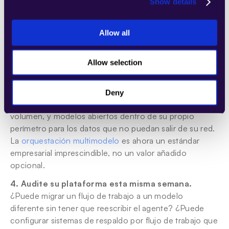
Show details
configuración, no en un incidente de gravedad.
3. Enrute por flujo de trabajo, no por compañía.
 El 
Allow all
mejor modelo para un proceso de suscripción de 
riesgos complejo es el modelo equivocado para una 
Allow selection
extracción masiva de datos de facturas. Utilice modelos 
de última generación (frontier models) donde la 
precisión justifique el coste premium, modelos más 
Deny
pequeños o abiertos para tareas acotadas de alto 
volumen, y modelos abiertos dentro de su propio 
perímetro para los datos que no puedan salir de su red. 
La 
orquestación multimodelo
 es ahora un estándar 
empresarial imprescindible, no un valor añadido 
opcional.
4. Audite su plataforma esta misma semana.
¿Puede migrar un flujo de trabajo a un modelo 
diferente sin tener que reescribir el agente? ¿Puede 
configurar sistemas de respaldo por flujo de trabajo que 