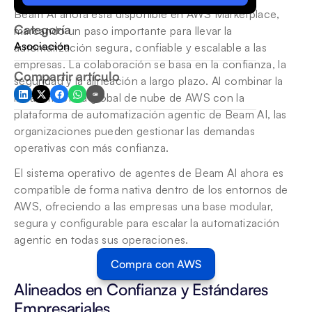
Beam AI ahora está disponible en AWS Marketplace, 
Categoría
marcando un paso importante para llevar la 
Asociación
automatización segura, confiable y escalable a las 
empresas. La colaboración se basa en la confianza, la 
Compartir artículo
seguridad y la alineación a largo plazo. Al combinar la 
infraestructura global de nube de AWS con la 
plataforma de automatización agentic de Beam AI, las 
organizaciones pueden gestionar las demandas 
operativas con más confianza.
El sistema operativo de agentes de Beam AI ahora es 
compatible de forma nativa dentro de los entornos de 
AWS, ofreciendo a las empresas una base modular, 
segura y configurable para escalar la automatización 
agentic en todas sus operaciones.
Compra con AWS
Alineados en Confianza y Estándares 
Empresariales