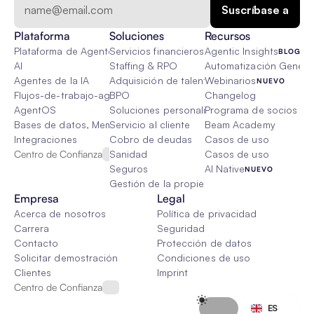
Plataforma
Soluciones
Recursos
Plataforma de Agente de IA
Servicios financieros
Agentic Insights
BLOG
AI
Staffing & RPO
Automatización Genétic
Agentes de la IA
Adquisición de talento
Webinarios
NUEVO
Flujos-de-trabajo-agenticos
BPO
Changelog
AgentOS
Soluciones personalizadas de IA
Programa de socios
Bases de datos, Memoria & Trapo
Servicio al cliente
Beam Academy
Integraciones
Cobro de deudas
Casos de uso
Centro de Confianza
Sanidad
Casos de uso
Seguros
AI Native
NUEVO
Gestión de la propiedad
Empresa
Legal
Acerca de nosotros
Política de privacidad
Carrera
Seguridad
Contacto
Protección de datos
Solicitar demostración
Condiciones de uso
Clientes
Imprint
Centro de Confianza
Select Language
ES