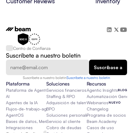
Customer Reviews
Inventory
Centro de Confianza
Suscríbete a nuestro boletín
Suscríbete a nuestro boletín
Suscríbete a nuestro boletín
Plataforma
Soluciones
Recursos
Plataforma de Agente de IA
Servicios financieros
Agentic Insights
BLOG
AI
Staffing & RPO
Automatización Genétic
Agentes de la IA
Adquisición de talento
Webinarios
NUEVO
Flujos-de-trabajo-agenticos
BPO
Changelog
AgentOS
Soluciones personalizadas de IA
Programa de socios
Bases de datos, Memoria & Trapo
Servicio al cliente
Beam Academy
Integraciones
Cobro de deudas
Casos de uso