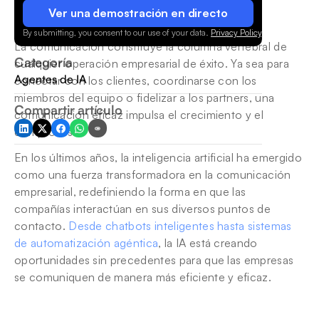
Ver una demostración en directo
By submitting, you consent to our use of your data.
Privacy Policy
.
La comunicación constituye la columna vertebral de 
Categoría
cualquier operación empresarial de éxito. Ya sea para 
Agentes de IA
conectar con los clientes, coordinarse con los 
miembros del equipo o fidelizar a los partners, una 
Compartir artículo
comunicación eficaz impulsa el crecimiento y el 
compromiso. 
En los últimos años, la inteligencia artificial ha emergido 
como una fuerza transformadora en la comunicación 
empresarial, redefiniendo la forma en que las 
compañías interactúan en sus diversos puntos de 
contacto. 
Desde chatbots inteligentes hasta sistemas 
de automatización agéntica
, la IA está creando 
oportunidades sin precedentes para que las empresas 
se comuniquen de manera más eficiente y eficaz.