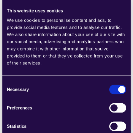
IA en la atención al cliente: potenciando 
This website uses cookies
la eficiencia y la satisfacción
We use cookies to personalise content and ads, to
provide social media features and to analyse our traffic.
La 
atención al cliente
 ha sido 
revolucionada por los 
We also share information about your use of our site with
agentes de IA
, capaces de gestionar consultas, ofrecer 
our social media, advertising and analytics partners who
asistencia en tiempo real y resolver incidencias 
may combine it with other information that you’ve
comunes sin intervención humana. Esta transformación 
provided to them or that they’ve collected from your use
ahorra un tiempo valioso
 y recursos a las empresas, al 
of their services.
tiempo que mejora la experiencia del cliente gracias a 
un soporte instantáneo.
Lo que hace que los 
agentes de IA sean especialmente 
Consent
potentes en la atención al cliente
 es su capacidad para 
Necessary
Selection
aprender de interacciones anteriores, perfeccionando 
continuamente sus respuestas y siendo más eficaces 
Preferences
con el tiempo. Las empresas también pueden 
aprovechar la IA para analizar el sentimiento y el 
feedback de los usuarios, obteniendo un conocimiento 
Statistics
más profundo de sus necesidades e identificando áreas 