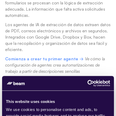
formularios se procesan con la lógica de extracción 
adecuada. La información que falta activa solicitudes 
automáticas.
Los agentes de IA de extracción de datos extraen datos 
de PDF, correos electrónicos y archivos en segundos. 
Integrados con Google Drive, Dropbox y Box, hacen 
que la recopilación y organización de datos sea fácil y 
eficiente.
Comienza a crear tu primer agente →
Ve cómo la 
configuración de agentes crea automatizaciones de 
trabajo a partir de descripciones sencillas
Plantilla 5: 
Agente AI de operaciones de 
venta
This website uses cookies
We use cookies to personalise content and ads, to
Función principal
provide social media features and to analyse our traffic.