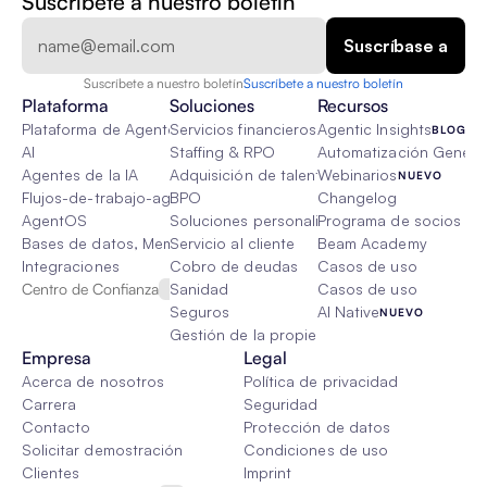
Suscríbete a nuestro boletín
Suscríbete a nuestro boletín
Suscríbete a nuestro boletín
Plataforma
Soluciones
Recursos
Plataforma de Agente de IA
Servicios financieros
Agentic Insights
BLOG
AI
Staffing & RPO
Automatización Genétic
Agentes de la IA
Adquisición de talento
Webinarios
NUEVO
Flujos-de-trabajo-agenticos
BPO
Changelog
AgentOS
Soluciones personalizadas de IA
Programa de socios
Bases de datos, Memoria & Trapo
Servicio al cliente
Beam Academy
Integraciones
Cobro de deudas
Casos de uso
Centro de Confianza
Sanidad
Casos de uso
Seguros
AI Native
NUEVO
Gestión de la propiedad
Empresa
Legal
Acerca de nosotros
Política de privacidad
Carrera
Seguridad
Contacto
Protección de datos
Solicitar demostración
Condiciones de uso
Clientes
Imprint