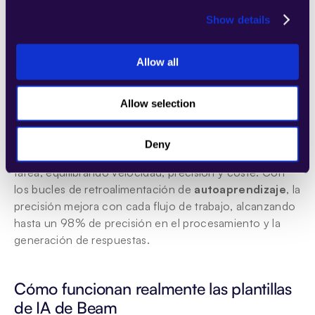
Real Business Impact
Show details
El tiempo de procesamiento de pedidos disminuye un 
60%. Las tasas de conversión de clientes potenciales 
aumentan un 72%. La retención de clientes mejora un 
Allow all
45%.
Allow selection
Procesamiento inteligente de datos
El agente aplica la tecnología 
ModelMesh
 de Beam 
Deny
para seleccionar el modelo de IA óptimo para cada 
tarea, equilibrando velocidad, precisión y coste. Con 
los bucles de retroalimentación de 
autoaprendizaje
, la 
precisión mejora con cada flujo de trabajo, alcanzando 
hasta un 98% de precisión en el procesamiento y la 
generación de respuestas.
Cómo funcionan realmente las plantillas 
de IA de Beam