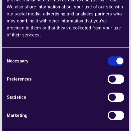
Gestión automatizada de pedidos de venta a partir de 
We also share information about your use of our site with
correos electrónicos
our social media, advertising and analytics partners who
may combine it with other information that you’ve
Soporte de integración
provided to them or that they’ve collected from your use
Outlook, Gmail, SAP, NetSuite, Microsoft Dynamics 
of their services.
365
Consent
Capacidades clave
Necessary
Selection
Extracción de datos, sincronización de CRM, 
redacción de propuestas, estandarización de pedidos
Preferences
Extrae detalles de pedidos como números de pedido, 
información sobre el vendedor y la entrega, y 
condiciones de pago de correos electrónicos o 
Statistics
formularios cargados. Estructura automáticamente 
estos datos, actualiza los sistemas adecuados y genera 
Marketing
respuestas para propuestas de ventas y RFP.