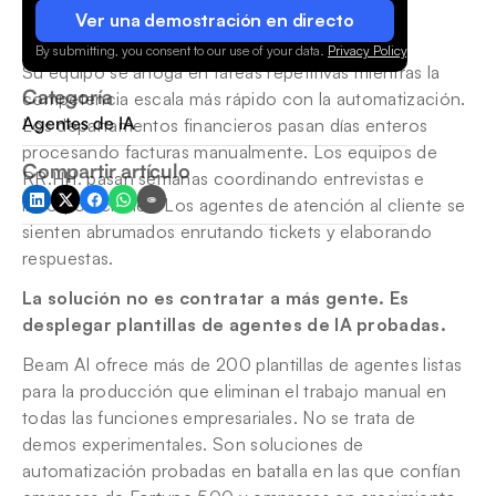
Ver una demostración en directo
By submitting, you consent to our use of your data.
Privacy Policy
.
Su equipo se ahoga en tareas repetitivas mientras la 
Categoría
competencia escala más rápido con la automatización. 
Agentes de IA
Los departamentos financieros pasan días enteros 
procesando facturas manualmente. Los equipos de 
Compartir artículo
RR.HH. pasan semanas coordinando entrevistas e 
incorporaciones. Los agentes de atención al cliente se 
sienten abrumados enrutando tickets y elaborando 
respuestas.
La solución no es contratar a más gente. Es 
desplegar plantillas de agentes de IA probadas.
Beam AI ofrece más de 200 plantillas de agentes listas 
para la producción que eliminan el trabajo manual en 
todas las funciones empresariales. No se trata de 
demos experimentales. Son soluciones de 
automatización probadas en batalla en las que confían 