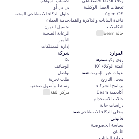
وكلاء الذكاء الاصطناعي
اكتساب المواهب
تدفقات العمل الوكيلية
بي بي أو
AgentOS
حلول الذكاء الاصطناعي المخصصة
قاعدة البيانات والذاكرة والقماش
خدمة العملاء
التكاملات
تحصيل الديون
حالة Beam
الرعاية الصحية
التأمين
إدارة الممتلكات
الموارد
شركة
رؤى وكيلة
عنّا
مدونة
أتمتة الوكلاء 101
الوظائف
ندوات عبر الإنترنت
تواصل
جديد
سجل التاريخ
طلب تجربة
برنامج الشركاء
وسائط وأصول صحفية
أكاديمية Beam
مركز الثقة
حالات الاستخدام
دراسات حالة
محلي الذكاء الاصطناعي
جديد
قانوني
سياسة الخصوصية
الأمان
حماية البيانات