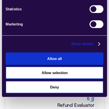
Statistics
إنشاء ملصق الشحن
Learn more
Marketing
Show details
Allow all
General Customer Support
Learn more
Allow selection
Deny
Refund Evaluator