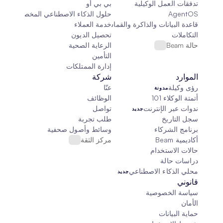
تدفقات العمل الوكيلية
بي بي أو
AgentOS
حلول الذكاء الاصطناعي المخصصة
قاعدة البيانات والذاكرة والقماش
خدمة العملاء
التكاملات
تحصيل الديون
حالة Beam
الرعاية الصحية
التأمين
إدارة الممتلكات
الموارد
شركة
رؤى وكيلة
عنّا
مدونة
أتمتة الوكلاء 101
الوظائف
ندوات عبر الإنترنت
تواصل
جديد
سجل التاريخ
طلب تجربة
برنامج الشركاء
وسائط وأصول صحفية
أكاديمية Beam
مركز الثقة
حالات الاستخدام
دراسات حالة
محلي الذكاء الاصطناعي
جديد
قانوني
سياسة الخصوصية
الأمان
حماية البيانات