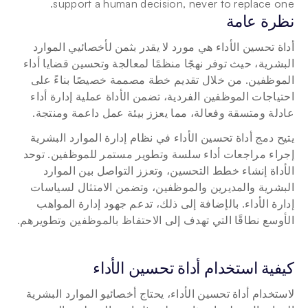
support a human decision, never to replace one. 
نظرة عامة
أداة تحسين الأداء هي مورد لا يقدر بثمن لأخصائيي الموارد 
البشرية، حيث توفر نهجًا منظمًا لمعالجة وتحسين قضايا أداء 
الموظفين. من خلال تقديم خطة مصممة خصيصًا بناءً على 
احتياجات الموظفين الفردية، تضمن الأداة عملية إدارة أداء 
عادلة ومتسقة وفعالة، مما يعزز بيئة عمل داعمة ومنتجة.
يتيح دمج أداة تحسين الأداء في نظام إدارة الموارد البشرية 
إجراء مراجعات أداء سلسة وتطوير مستمر للموظفين. توحد 
الأداة إنشاء خطط التحسين، وتعزز التواصل بين الموارد 
البشرية والمديرين والموظفين، وتضمن الامتثال لسياسات 
إدارة الأداء. بالإضافة إلى ذلك، تدعم جهود إدارة المواهب 
الأوسع نطاقًا التي تهدف إلى الاحتفاظ بالموظفين وتطويرهم.
كيفية استخدام أداة تحسين الأداء
لاستخدام أداة تحسين الأداء، يحتاج أخصائيو الموارد البشرية 