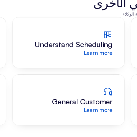
ي الأخرى
Understand Scheduling 
Learn more
Request
General Customer 
Learn more
Support