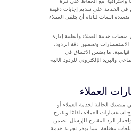
مسبقًا على استفسارات العملاء. تضمن كل رد أن يكون واضحًا وملائمًا واحترافيًا، مع الحفاظ على نبرة 
متسقة. من خلال أتمتة عملية اختيار الردود، تساعد الأداة المتخصصين في الخدمة على تقديم إجابات دقيقة 
بسرعة، مما يعزز رضا العملاء وثقتهم. علاوة على ذلك، تضمن القدرة متعددة اللغات للأداة أن يتلقى العملاء 
يمكن دمج الأداة بسلاسة في مجموعة متنوعة من عمليات العمل مثل منصات خدمة العملاء وأنظمة إدارة 
علاقات العملاء وبرامج المساعدة المكتبية، مما يعمل على أتمتة إدارة الاستفسارات وتحسين دقة الردود. 
تدعم الأداة تدريب وكلاء خدمة العملاء الجدد من خلال تزويدهم بردود قياسية، ما يضمن الاتساق في 
التواصل. يمكن استخدامها أيضًا في أنظمة إدارة وسائل التواصل الاجتماعي والبريد الإلكتروني للردود الآلية، 
رات العملاء
استخدام أداة استرجاع استفسارات العملاء بسيط. أولاً، قم بتكاملها في منصتك الحالية لخدمة العملاء أو 
CRM أو برامج المساعدة المكتبية. بمجرد التكميل، ستقوم الأداة بمسح استفسارات العملاء تلقائيًا وتقترح 
الرد المحدد مسبقًا الأنسب. يمكن لأخصائيي خدمة العملاء استعراض واختيار الرد المقترح للإرسال. تضمن 
قدرة الأداة متعددة اللغات أنه يمكن استخدامها بفعالية للاستفسارات بلغات مختلفة، مما يوفر تجربة خدمة 