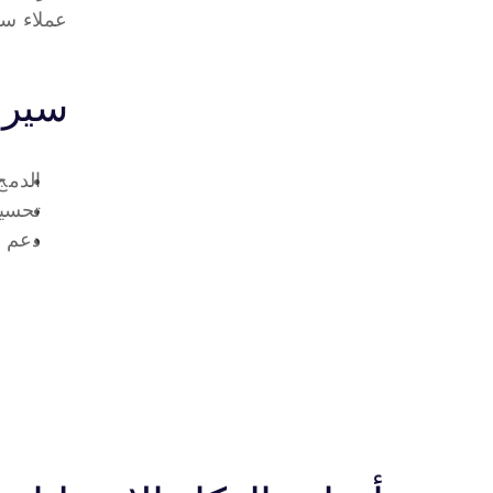
عملاء س
سير 
الدمج في نظام CRM 
تحسين
دعم أ